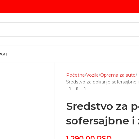
AKT
Početna
Vozila
Oprema za auto
Sredstvo za poliranje sofersajbne i
Sredstvo za p
sofersajbne i 
1,290.00
RSD