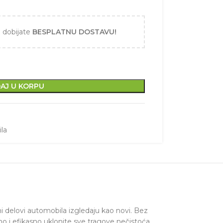
i dobijate
BESPLATNU DOSTAVU!
AJ U KORPU
ila
ni delovi automobila izgledaju kao novi. Bez
o i efikasno uklonite sve tragove nečistoća.