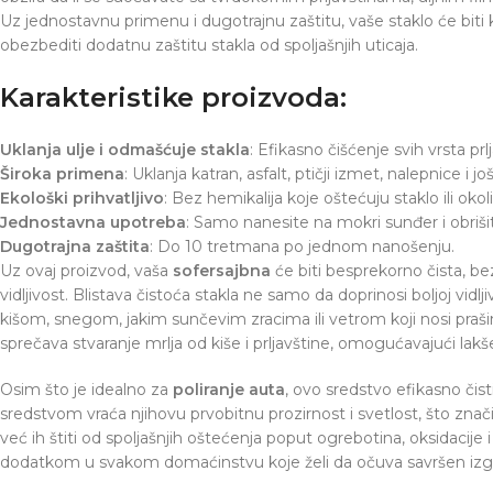
Uz jednostavnu primenu i dugotrajnu zaštitu, vaše staklo će biti
obezbediti dodatnu zaštitu stakla od spoljašnjih uticaja.
Karakteristike proizvoda:
Uklanja ulje i odmašćuje stakla
: Efikasno čišćenje svih vrsta prl
Široka primena
: Uklanja katran, asfalt, ptičji izmet, nalepnice i
Ekološki prihvatljivo
: Bez hemikalija koje oštećuju staklo ili okol
Jednostavna upotreba
: Samo nanesite na mokri sunđer i obriši
Dugotrajna zaštita
: Do 10 tretmana po jednom nanošenju.
Uz ovaj proizvod, vaša
sofersajbna
će biti besprekorno čista, be
vidljivost. Blistava čistoća stakla ne samo da doprinosi boljoj vid
kišom, snegom, jakim sunčevim zracima ili vetrom koji nosi prašinu
sprečava stvaranje mrlja od kiše i prljavštine, omogućavajući lak
Osim što je idealno za
poliranje auta
, ovo sredstvo efikasno čist
sredstvom vraća njihovu prvobitnu prozirnost i svetlost, što znači
već ih štiti od spoljašnjih oštećenja poput ogrebotina, oksidaci
dodatkom u svakom domaćinstvu koje želi da očuva savršen izgled