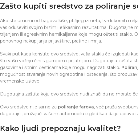
Zašto kupiti sredstvo za poliranje s
Ako ste umorni od tragova kiše, ptičjeg izmeta, tvrdokornih mrlj
vas oduševiti svojim brzim i efikasnim rezultatima. Dugotrajne 
trljanjem ili agresivnim hemikalijama koje mogu oštetiti staklo. Ov
ponovnog nakupljanja prljavštine, prašine i mrlja.
Svaki put kada koristite ovo sredstvo, vaša stakla će izgledati kao
što vašu vožnju čini sigurnijom i prijatnijom. Dugotrajna zaštit
gasovima i sitnim česticama koje mogu nagrizati staklo.
Poliran
mogućnost stvaranja novih ogrebotina i oštećenja, što produžav
vremenske uslove.
Dugotrajna zaštita koju ovo sredstvo nudi znači da ne morate često
Ovo sredstvo nije samo za
poliranje farova
, već pruža sveobuhv
dugotrajni, pružajući vašem automobilu izgled kao da je upravo i
Kako ljudi prepoznaju kvalitet?