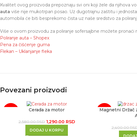
Kvalitet ovog proizvoda prepoznaju svi oni koji žele da njihova vo
auta
više nije mukotrpan posao. Uz dugotrajnu zaštitu i jednost
automobila će biti besprekorno čista uz naše sredstvo za
poliran
Više o ovom proizvodu za
poliranje sofersajbne
možete pronaći n
Poliranje auta – Shopex
Pena za čišćenje guma
Flekan – Uklanjanje fleka
Povezani proizvodi
Cerada za motor
Magnetni Držač z
-50%
-50%
1,290.00
RSD
2,580.00
RSD
2,400.00
RS
DODAJ U KORPU
DODAJ