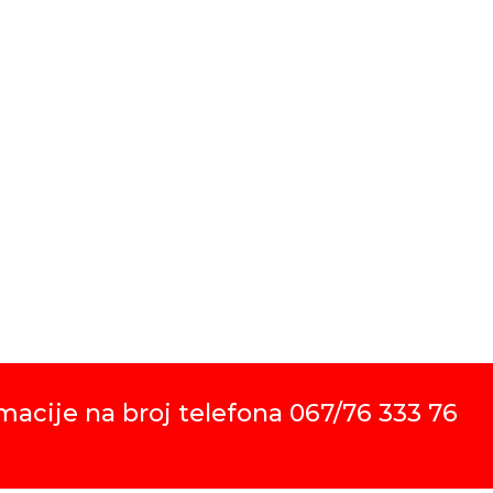
Rol
3,580.00
DO
macije na broj telefona 067/76 333 76