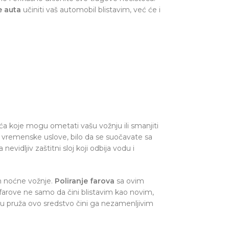
e auta
učiniti vaš automobil blistavim, već će i
oća koje mogu ometati vašu vožnju ili smanjiti
a na vremenske uslove, bilo da se suočavate sa
vidljiv zaštitni sloj koji odbija vodu i
om noćne vožnje.
Poliranje farova
sa ovim
še farove ne samo da čini blistavim kao novim,
u pruža ovo sredstvo čini ga nezamenljivim