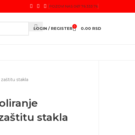
POZOVI NAS 067 76 333 76
0
LOGIN / REGISTER
0.00
RSD
 zaštitu stakla
oliranje
zaštitu stakla