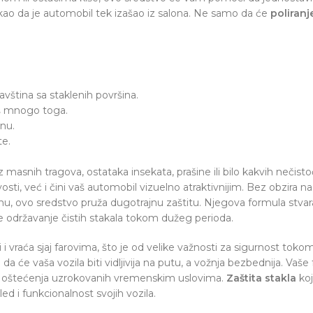
 kao da je automobil tek izašao iz salona. Ne samo da će
poliranj
javština sa staklenih površina.
 još mnogo toga.
inu.
te.
z masnih tragova, ostataka insekata, prašine ili bilo kakvih nečist
ljivosti, već i čini vaš automobil vizuelno atraktivnijim. Bez obzir
, ovo sredstvo pruža dugotrajnu zaštitu. Njegova formula stvara ne
še održavanje čistih stakala tokom dužeg perioda.
i i vraća sjaj farovima, što je od velike važnosti za sigurnost tok
 da će vaša vozila biti vidljivija na putu, a vožnja bezbednija. Va
je i oštećenja uzrokovanih vremenskim uslovima.
Zaštita stakla
koj
 i funkcionalnost svojih vozila.