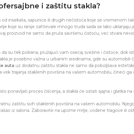
ofersajbne i zaštitu stakla?
a od insekata, sapunice ili drugih nečistoća koje se vremenom ta
mrlje koje su ranije zahtevale mnogo truda sada se lako uklanja
aj proizvod ne samo da pruža savršenu čistoću, već stvara nevidljivi
 da su tek polirana, pružajući vam osećaj svežine i čistoće, dok is
a stakla je posebno važna u urbanim sredinama, gde su automobili 
je auta
uz dodatnu zaštitu stakla ne samo da poboljšava estetski 
a vek trajanja staklenih površina na vašem automobilu, čineći g
 ponavljati proces čišćenja, a stakla će ostati sjajna i glatka na 
atnu zaštitu svih staklenih površina na vašem automobilu. Njego
zašao iz salona. Zaboravite na uporne mrlje, vodene tragove ili o