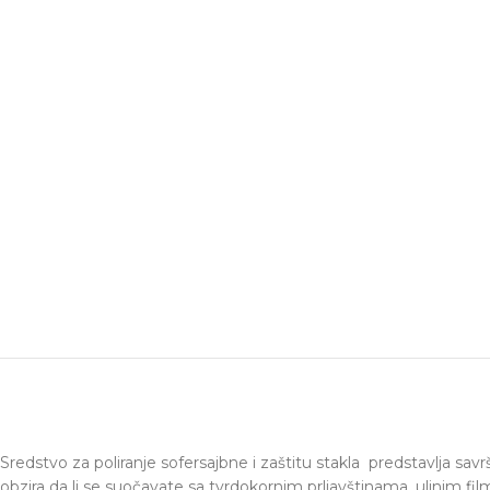
Sredstvo za poliranje sofersajbne i zaštitu stakla predstavlja sav
obzira da li se suočavate sa tvrdokornim prljavštinama, uljnim f