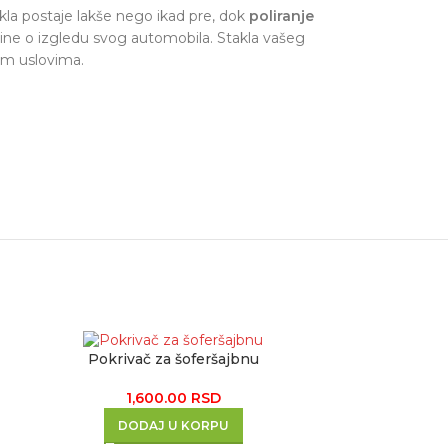
akla postaje lakše nego ikad pre, dok
poliranje
rine o izgledu svog automobila. Stakla vašeg
vim uslovima.
Pokrivač za šoferšajbnu
-50%
1,600.00
RSD
DODAJ U KORPU