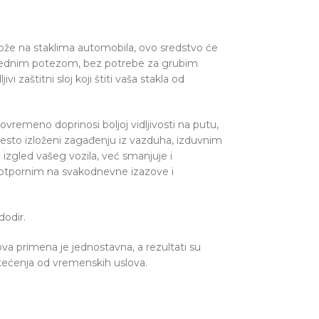
lože na staklima automobila, ovo sredstvo će
ju jednim potezom, bez potrebe za grubim
 zaštitni sloj koji štiti vaša stakla od
tovremeno doprinosi boljoj vidljivosti na putu,
često izloženi zagađenju iz vazduha, izduvnim
izgled vašeg vozila, već smanjuje i
a otpornim na svakodnevne izazove i
dodir.
va primena je jednostavna, a rezultati su
štećenja od vremenskih uslova.