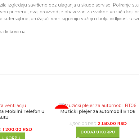
zila izgledaju savršeno bez ulaganja u skupe servise. Poliranje st
avnu primenu, ovaj proizvod je obavezan za svakog vozača koji b
je sofersajbne,
pružajući vam sigurniju vožnju i bolju vidljivost u s
a linkovima:
a Mobilni Telefon u
Muzički plejer za automobil BT06
-50%
Autu
2,150.00
RSD
4,300.00
RSD
1,200.00
RSD
D
DODAJ U KORPU
 U KORPU