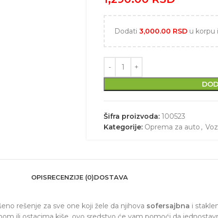
Dodati
3,000.00
RSD
u korpu 
DOD
Šifra proizvoda:
100523
Kategorije:
Oprema za auto
,
Voz
OPIS
RECENZIJE (0)
DOSTAVA
ršeno rešenje za sve one koji žele da njihova
sofersajbna
i stakle
ilmom ili ostacima kiše, ovo sredstvo će vam pomoći da jednostavn