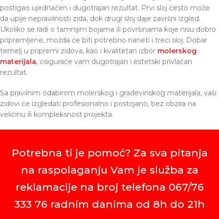
postigao ujednačen i dugotrajan rezultat. Prvi sloj često može
da upije nepravilnosti zida, dok drugi sloj daje završni izgled.
Ukoliko se radi o tamnijim bojama ili površinama koje nisu dobro
pripremljene, možda će biti potrebno naneti i treći sloj. Dobar
temelj u pripremi zidova, kao i kvalitetan izbor
molerskog
materijala
, osiguraće vam dugotrajan i estetski privlačan
rezultat.
Sa pravilnim odabirom molerskog i građevinskog materijala, vaši
zidovi će izgledati profesionalno i postojano, bez obzira na
veličinu ili kompleksnost projekta.
Potrebna ti je pomoć? Za sva pitanja
na raspolaganju Vam je služba za
reklamacije na broj telefona 067/76
333 76 radnim danima od 8h do 21h