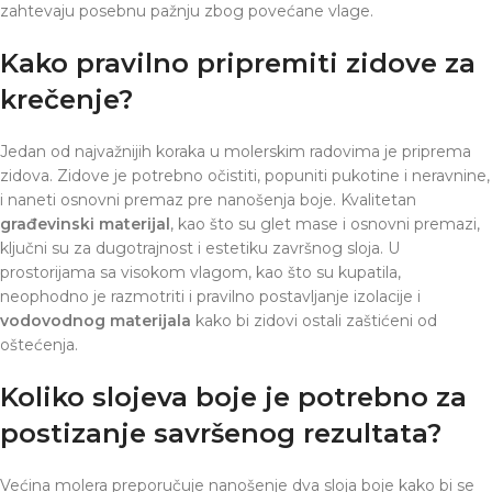
zahtevaju posebnu pažnju zbog povećane vlage.
Kako pravilno pripremiti zidove za
krečenje?
Jedan od najvažnijih koraka u molerskim radovima je priprema
zidova. Zidove je potrebno očistiti, popuniti pukotine i neravnine,
i naneti osnovni premaz pre nanošenja boje. Kvalitetan
građevinski materijal
, kao što su glet mase i osnovni premazi,
ključni su za dugotrajnost i estetiku završnog sloja. U
prostorijama sa visokom vlagom, kao što su kupatila,
neophodno je razmotriti i pravilno postavljanje izolacije i
vodovodnog materijala
kako bi zidovi ostali zaštićeni od
oštećenja.
Koliko slojeva boje je potrebno za
postizanje savršenog rezultata?
Većina molera preporučuje nanošenje dva sloja boje kako bi se