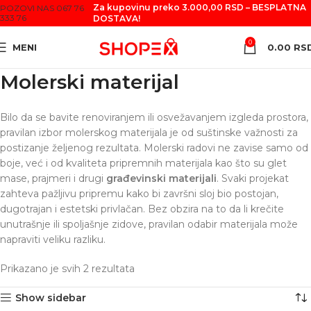
Za kupovinu preko 3.000,00 RSD – BESPLATNA
POZOVI NAS 067 76
333 76
DOSTAVA!
0
MENI
0.00
RS
Molerski materijal
Bilo da se bavite renoviranjem ili osvežavanjem izgleda prostora,
pravilan izbor molerskog materijala je od suštinske važnosti za
postizanje željenog rezultata. Molerski radovi ne zavise samo od
boje, već i od kvaliteta pripremnih materijala kao što su glet
mase, prajmeri i drugi
građevinski materijali
. Svaki projekat
zahteva pažljivu pripremu kako bi završni sloj bio postojan,
dugotrajan i estetski privlačan. Bez obzira na to da li krečite
unutrašnje ili spoljašnje zidove, pravilan odabir materijala može
napraviti veliku razliku.
Prikazano je svih 2 rezultata
Show sidebar