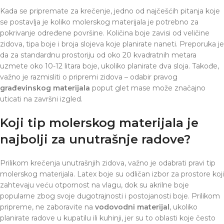
Kada se pripremate za krečenje, jedno od najčešćih pitanja koje
se postavlja je koliko molerskog materijala je potrebno za
pokrivanje određene površine. Količina boje zavisi od veličine
zidova, tipa boje i broja slojeva koje planirate naneti. Preporuka je
da za standardnu prostoriju od oko 20 kvadratnih metara
uzmete oko 10-12 litara boje, ukoliko planirate dva sloja. Takođe,
važno je razmisliti o pripremi zidova – odabir pravog
građevinskog materijala
poput glet mase može značajno
uticati na završni izgled.
Koji tip molerskog materijala je
najbolji za unutrašnje radove?
Prilikom krečenja unutrašnjih zidova, važno je odabrati pravi tip
molerskog materijala. Latex boje su odličan izbor za prostore koji
zahtevaju veću otpornost na vlagu, dok su akrilne boje
popularne zbog svoje dugotrajnosti i postojanosti boje. Prilikom
pripreme, ne zaboravite na
vodovodni materijal
, ukoliko
planirate radove u kupatilu ili kuhinji, jer su to oblasti koje često