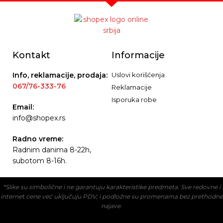
Kontakt
Informacije
Info, reklamacije, prodaja:
Uslovi korišćenja
067/76-333-76
Reklamacije
Isporuka robe
Email:
info@shopex.rs
Radno vreme:
Radnim danima 8-22h,
subotom 8-16h.
*Slike su simbolične i ne garantuju karakteristike predmeta. Sve redovne i
internet cene već uključuju PDV; i podložne su promenama bez prethodne
najave.