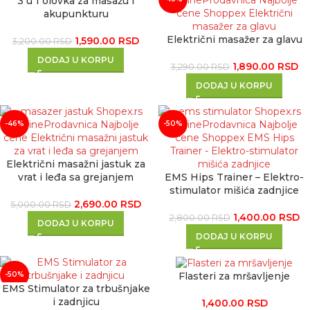
3 u 1 olovka za masažu i
akupunkturu
Električni masažer za glavu
1,590.00
RSD
3,200.00
RSD
DODAJ U KORPU
1,890.00
RSD
3,290.00
RSD
DODAJ U KORPU
-46%
-50%
Električni masažni jastuk za
vrat i leđa sa grejanjem
EMS Hips Trainer – Elektro-
stimulator mišića zadnjice
2,690.00
RSD
5,000.00
RSD
1,400.00
RSD
2,800.00
RSD
DODAJ U KORPU
DODAJ U KORPU
Flasteri za mršavljenje
-50%
EMS Stimulator za trbušnjake
i zadnjicu
1,400.00
RSD