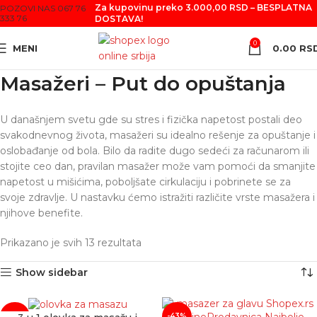
Za kupovinu preko 3.000,00 RSD – BESPLATNA
POZOVI NAS 067 76
333 76
DOSTAVA!
0
MENI
0.00
RS
Masažeri – Put do opuštanja
U današnjem svetu gde su stres i fizička napetost postali deo
svakodnevnog života, masažeri su idealno rešenje za opuštanje i
oslobađanje od bola. Bilo da radite dugo sedeći za računarom ili
stojite ceo dan, pravilan masažer može vam pomoći da smanjite
napetost u mišićima, poboljšate cirkulaciju i pobrinete se za
svoje zdravlje. U nastavku ćemo istražiti različite vrste masažera i
njihove benefite.
Prikazano je svih 13 rezultata
Show sidebar
-50%
-43%