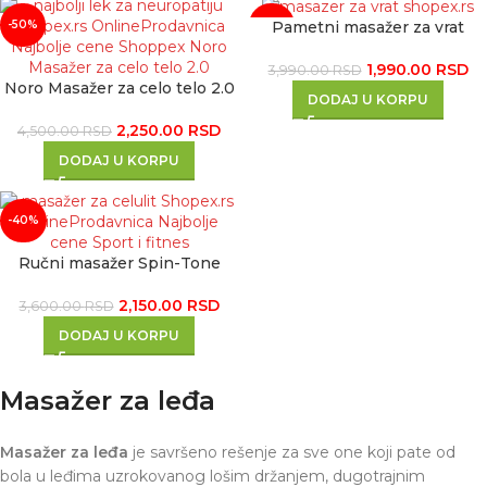
Pametni masažer za vrat
-50%
-50%
1,990.00
RSD
3,990.00
RSD
Noro Masažer za celo telo 2.0
DODAJ U KORPU
2,250.00
RSD
4,500.00
RSD
DODAJ U KORPU
-40%
Ručni masažer Spin-Tone
2,150.00
RSD
3,600.00
RSD
DODAJ U KORPU
Masažer za leđa
Masažer za leđa
je savršeno rešenje za sve one koji pate od
bola u leđima uzrokovanog lošim držanjem, dugotrajnim