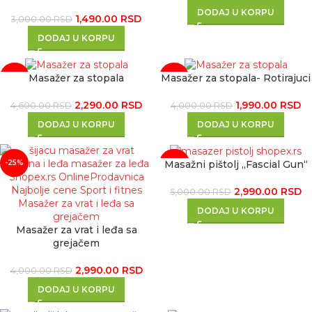
DODAJ U KORPU
1,490.00
RSD
3,000.00
RSD
DODAJ U KORPU
Masažer za stopala
Masažer za stopala- Rotirajuci
-50%
-50%
2,290.00
RSD
1,990.00
RSD
4,600.00
RSD
4,000.00
RSD
DODAJ U KORPU
DODAJ U KORPU
Masažni pištolj „Fascial Gun“
-25%
-40%
2,990.00
RSD
5,000.00
RSD
DODAJ U KORPU
Masažer za vrat i leđa sa
grejačem
2,990.00
RSD
4,000.00
RSD
DODAJ U KORPU