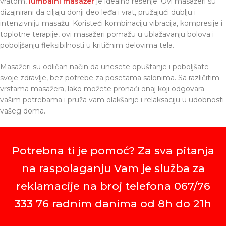
vratom,
lumbalni masažer
je idealno rešenje. Ovi masažeri su
dizajnirani da ciljaju donji deo leđa i vrat, pružajući dublju i
intenzivniju masažu. Koristeći kombinaciju vibracija, kompresije i
toplotne terapije, ovi masažeri pomažu u ublažavanju bolova i
poboljšanju fleksibilnosti u kritičnim delovima tela.
Masažeri su odličan način da unesete opuštanje i poboljšate
svoje zdravlje, bez potrebe za posetama salonima. Sa različitim
vrstama masažera, lako možete pronaći onaj koji odgovara
vašim potrebama i pruža vam olakšanje i relaksaciju u udobnosti
vašeg doma.
Potrebna ti je pomoć? Za sva pitanja
na raspolaganju Vam je služba za
reklamacije na broj telefona 067/76
333 76 radnim danima od 8h do 21h