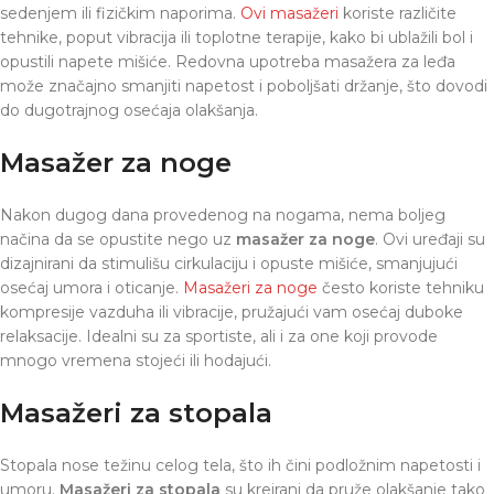
sedenjem ili fizičkim naporima.
Ovi masažeri
koriste različite
tehnike, poput vibracija ili toplotne terapije, kako bi ublažili bol i
opustili napete mišiće. Redovna upotreba masažera za leđa
može značajno smanjiti napetost i poboljšati držanje, što dovodi
do dugotrajnog osećaja olakšanja.
Masažer za noge
Nakon dugog dana provedenog na nogama, nema boljeg
načina da se opustite nego uz
masažer za noge
. Ovi uređaji su
dizajnirani da stimulišu cirkulaciju i opuste mišiće, smanjujući
osećaj umora i oticanje.
Masažeri za noge
često koriste tehniku
kompresije vazduha ili vibracije, pružajući vam osećaj duboke
relaksacije. Idealni su za sportiste, ali i za one koji provode
mnogo vremena stojeći ili hodajući.
Masažeri za stopala
Stopala nose težinu celog tela, što ih čini podložnim napetosti i
umoru.
Masažeri za stopala
su kreirani da pruže olakšanje tako