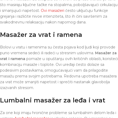
što masiraju ključne tačke na stopalima, poboljšavajući cirkulaciju
i smanjujući napetost.
Ovi masažeri
često uključuju funkcije
grejanja i različite nivoe intenziteta, što ih čini savršenim za
svakodnevnu relaksaciju nakon napornog dana.
Masažer za vrat i ramena
Bolovi u vratu i ramenima su česta pojava kod ljudi koji provode
puno vremena sedeći ili radeći u stresnim uslovima.
Masažer za
vrat i ramena
pomaže u opuštanju ovih kritičnih oblasti, koristeći
kombinaciju masaže i toplote. Ovi uređaji često dolaze sa
podesivim postavkama, omogućavajući vam da prilagodite
masažu prema svojim potrebama. Redovna upotreba masažera
za vrat može smanjiti napetost i sprečiti nastanak glavobolja
izazvanih stresom.
Lumbalni masažer za leđa i vrat
Za one koji imaju hronične probleme sa lumbalnim delom leđa i