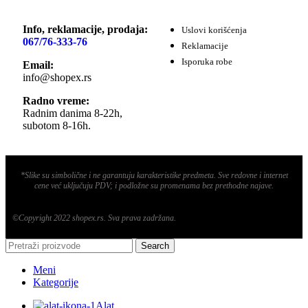
Info, reklamacije, prodaja:
Uslovi korišćenja
067/76-333-76
Reklamacije
Isporuka robe
Email:
info@shopex.rs
Radno vreme:
Radnim danima 8-22h,
subotom 8-16h.
*Slike su simbolične i ne garantuju karakteristike predmeta. Sve redovne i internet
cene već uključuju PDV; i podložne su promenama bez prethodne najave.
©Copyright 2022 shopex.rs. Sva prava zadržana.
Search
Meni
Kategorije
Alat