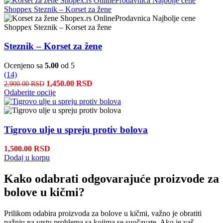
Steznik – Korset za žene
Ocenjeno sa
5.00
od 5
(14)
1,450.00
RSD
2,900.00
RSD
Odaberite opcije
Tigrovo ulje u spreju protiv bolova
1,500.00
RSD
Dodaj u korpu
Kako odabrati odgovarajuće proizvode za
bolove u kičmi?
Prilikom odabira proizvoda za bolove u kičmi, važno je obratiti
pažnju na vrstu problema sa kojima se suočavate. Ako je vaš