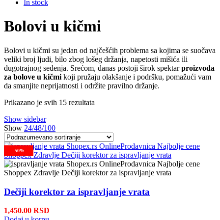
In stock
Bolovi u kičmi
Bolovi u kičmi su jedan od najčešćih problema sa kojima se suočava
veliki broj ljudi, bilo zbog lošeg držanja, napetosti mišića ili
dugotrajnog sedenja. Srećom, danas postoji širok spektar
proizvoda
za bolove u kičmi
koji pružaju olakšanje i podršku, pomažući vam
da smanjite neprijatnosti i održite pravilno držanje.
Prikazano je svih 15 rezultata
Show sidebar
Show
24/48/100
-72%
-30%
-34%
-50%
-50%
Dečiji korektor za ispravljanje vrata
1,450.00
RSD
Dodaj u korpu