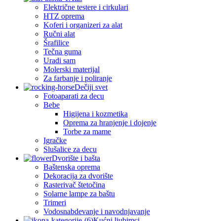
Električne testere i cirkulari
HTZ oprema
Koferi i organizeri za alat
Ručni alat
Šrafilice
Tečna guma
Uradi sam
Molerski materijal
Za farbanje i poliranje
Dečiji svet
Fotoaparati za decu
Bebe
Higijena i kozmetika
Oprema za hranjenje i dojenje
Torbe za mame
Igračke
Slušalice za decu
Dvorište i bašta
Baštenska oprema
Dekoracija za dvorište
Rasterivač štetočina
Solarne lampe za baštu
Trimeri
Vodosnabdevanje i navodnjavanje
Kućni ljubimci