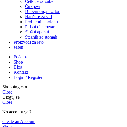
Četkice za zube
Čukljevi
Dnevni organizator
Naočare za vid
Problemi u kolenu
Pulsni oksimetar
Slušni aparati
Steznik za stomak
Proizvodi za leto
Jesen
Početna
Shop
Blog
Kontakt
Login / Register
Shopping cart
Close
Uloguj se
Close
No account yet?
Create an Account
Shop