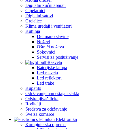
Aroma difuzer
Digitalni kućni aparati
Cipelarnici
Digitalni satovi
Grejalice
Klima uređaji i venitlatori
Kuhinja
Delimano slavine
Noževi
Oštrači noževa
Sokovnici
Servisi za posluživanje
Rasveta
Baterijske lampa
Led rasveta
Led reflektori
Led trake
Kupatilo
Održavanje nameštaja i stakla
Odstranjivač fleka
Roditelji
Sredstva za održavanje
Sve za komarce
Tehnika i Elektronika
Kompjuterska oprema