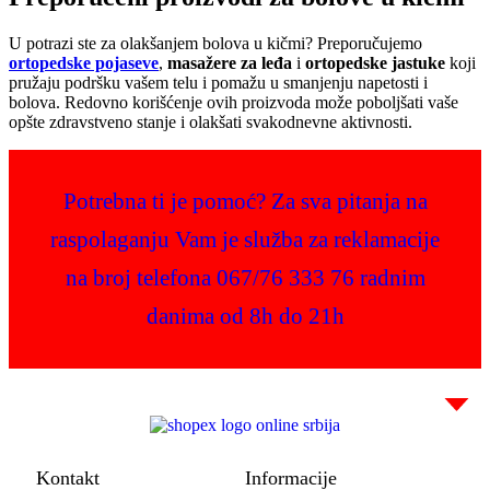
U potrazi ste za olakšanjem bolova u kičmi? Preporučujemo
ortopedske pojaseve
,
masažere za leđa
i
ortopedske jastuke
koji
pružaju podršku vašem telu i pomažu u smanjenju napetosti i
bolova. Redovno korišćenje ovih proizvoda može poboljšati vaše
opšte zdravstveno stanje i olakšati svakodnevne aktivnosti.
Potrebna ti je pomoć? Za sva pitanja na
raspolaganju Vam je služba za reklamacije
na broj telefona 067/76 333 76 radnim
danima od 8h do 21h
Kontakt
Informacije