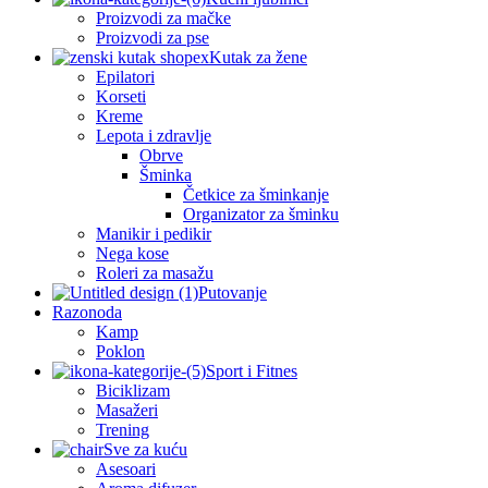
Proizvodi za mačke
Proizvodi za pse
Kutak za žene
Epilatori
Korseti
Kreme
Lepota i zdravlje
Obrve
Šminka
Četkice za šminkanje
Organizator za šminku
Manikir i pedikir
Nega kose
Roleri za masažu
Putovanje
Razonoda
Kamp
Poklon
Sport i Fitnes
Biciklizam
Masažeri
Trening
Sve za kuću
Asesoari