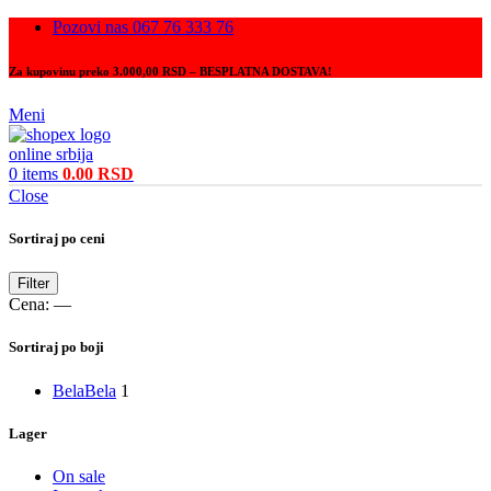
Pozovi nas 067 76 333 76
Za kupovinu preko 3.000,00 RSD – BESPLATNA DOSTAVA!
Meni
0
items
0.00
RSD
Close
Sortiraj po ceni
Filter
Cena:
—
Sortiraj po boji
Bela
Bela
1
Lager
On sale