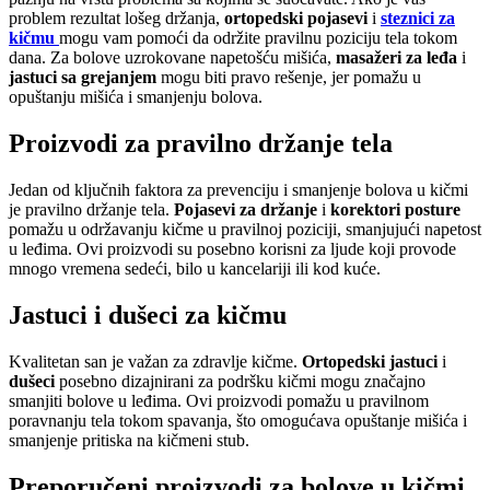
problem rezultat lošeg držanja,
ortopedski pojasevi
i
steznici za
kičmu
mogu vam pomoći da održite pravilnu poziciju tela tokom
dana. Za bolove uzrokovane napetošću mišića,
masažeri za leđa
i
jastuci sa grejanjem
mogu biti pravo rešenje, jer pomažu u
opuštanju mišića i smanjenju bolova.
Proizvodi za pravilno držanje tela
Jedan od ključnih faktora za prevenciju i smanjenje bolova u kičmi
je pravilno držanje tela.
Pojasevi za držanje
i
korektori posture
pomažu u održavanju kičme u pravilnoj poziciji, smanjujući napetost
u leđima. Ovi proizvodi su posebno korisni za ljude koji provode
mnogo vremena sedeći, bilo u kancelariji ili kod kuće.
Jastuci i dušeci za kičmu
Kvalitetan san je važan za zdravlje kičme.
Ortopedski jastuci
i
dušeci
posebno dizajnirani za podršku kičmi mogu značajno
smanjiti bolove u leđima. Ovi proizvodi pomažu u pravilnom
poravnanju tela tokom spavanja, što omogućava opuštanje mišića i
smanjenje pritiska na kičmeni stub.
Preporučeni proizvodi za bolove u kičmi