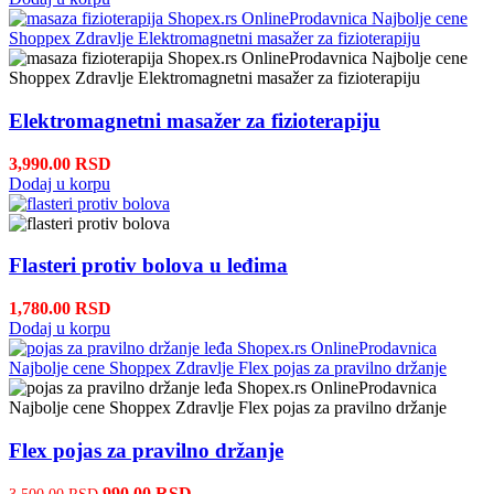
Elektromagnetni masažer za fizioterapiju
3,990.00
RSD
Dodaj u korpu
Flasteri protiv bolova u leđima
1,780.00
RSD
Dodaj u korpu
Flex pojas za pravilno držanje
990.00
RSD
3,500.00
RSD