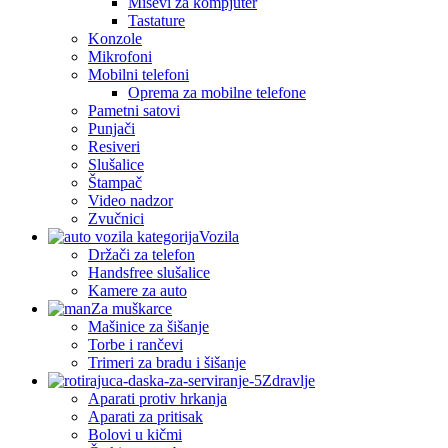
Miševi za kompjuter
Tastature
Konzole
Mikrofoni
Mobilni telefoni
Oprema za mobilne telefone
Pametni satovi
Punjači
Resiveri
Slušalice
Štampač
Video nadzor
Zvučnici
Vozila
Držači za telefon
Handsfree slušalice
Kamere za auto
Za muškarce
Mašinice za šišanje
Torbe i rančevi
Trimeri za bradu i šišanje
Zdravlje
Aparati protiv hrkanja
Aparati za pritisak
Bolovi u kičmi