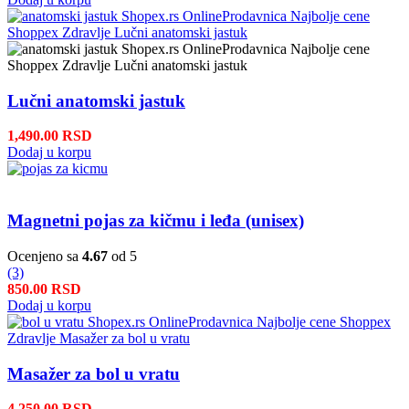
Lučni anatomski jastuk
1,490.00
RSD
Dodaj u korpu
Magnetni pojas za kičmu i leđa (unisex)
Ocenjeno sa
4.67
od 5
(3)
850.00
RSD
Dodaj u korpu
Masažer za bol u vratu
4,250.00
RSD