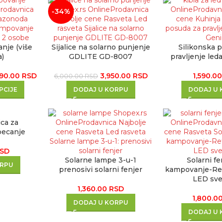
-34%
nje (više
Sijalice na solarno punjenje
Silikonska 
a)
GDLITE GD-8007
pravljenje led
990.00
RSD
3,950.00
RSD
1,590.0
6,000.00
RSD
PCIJE
DODAJ U KORPU
DODAJ U
ica za
pecanje
SD
Solarne lampe 3-u-1
Solarni fe
ORPU
prenosivi solarni fenjer
kampovanje-Ret
LED sv
1,360.00
RSD
1,800.0
DODAJ U KORPU
DODAJ U