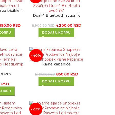
 za bicikle 4
Dual 4 Bluetooth zvučnik
,690.00
RSD
4,200.00
RSD
8,900.00
RSD
 KORPU
DODAJ U KORPU
-40%
Kišne kabanice
p Pro
850.00
RSD
1,410.00
RSD
DODAJ U KORPU
0
RSD
 KORPU
-22%