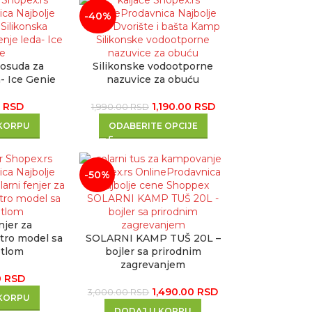
-40%
posuda za
Silikonske vodootporne
a- Ice Genie
nazuvice za obuću
0
RSD
1,190.00
RSD
1,990.00
RSD
 KORPU
ODABERITE OPCIJE
-50%
njer za
ro model sa
SOLARNI KAMP TUŠ 20L –
etlom
bojler sa prirodnim
zagrevanjem
0
RSD
1,490.00
RSD
3,000.00
RSD
 KORPU
DODAJ U KORPU