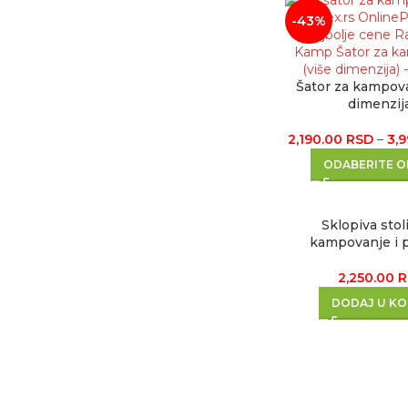
-43%
Šator za kampova
dimenzij
2,190.00
RSD
–
3,
ODABERITE O
Sklopiva stol
kampovanje i 
2,250.00
R
DODAJ U K