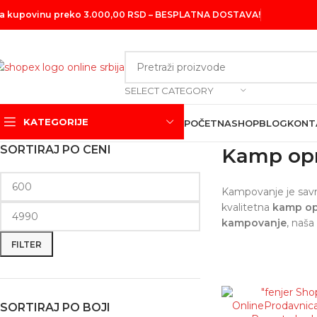
a kupovinu preko 3.000,00 RSD – BESPLATNA DOSTAVA!
SELECT CATEGORY
KATEGORIJE
POČETNA
SHOP
BLOG
KONT
SORTIRAJ PO CENI
Kamp op
Kampovanje je savrš
kvalitetna
kamp o
kampovanje
, naš
FILTER
SORTIRAJ PO BOJI