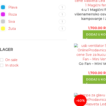
Plava
1
4 u 1 Magični f
višenamensko osve
Roza
1
kampovanje i 
Siva
1
1,700.00
R
Žuta
1
DODAJ U K
LAGER
On sale
Go Fan – Mini Ve
In stock
1,700.00
R
DODAJ U K
-40%