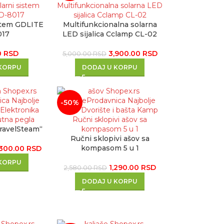
istem GDLITE
Multifunkcionalna solarna
017
LED sijalica Cclamp CL-02
0
RSD
3,900.00
RSD
5,000.00
RSD
 KORPU
DODAJ U KORPU
-50%
ravelSteam“
Ručni sklopivi ašov sa
kompasom 5 u 1
,300.00
RSD
 KORPU
1,290.00
RSD
2,580.00
RSD
DODAJ U KORPU