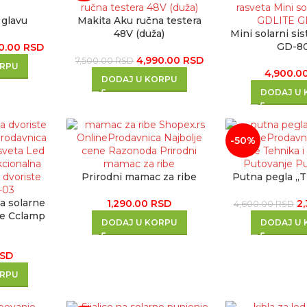
 glavu
Makita Aku ručna testera
48V (duža)
Mini solarni s
GD-8
70.00
RSD
4,990.00
RSD
7,500.00
RSD
ORPU
4,900.0
DODAJ U KORPU
DODAJ U
-50%
Prirodni mamac za ribe
Putna pegla „T
a solarne
1,290.00
RSD
2
4,600.00
RSD
ste Cclamp
DODAJ U KORPU
DODAJ U
SD
ORPU