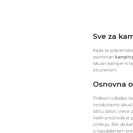
Sve za ka
Kada se pripremate
asortiman
kampin
iskusni kamper ili 
otvorenom.
Osnovna o
Prilikom odlaska na
nezaboravno iskust
ističu šatori, vreć
naših proizvoda je p
očekuju. Bilo da k
u najudaljenijim pr