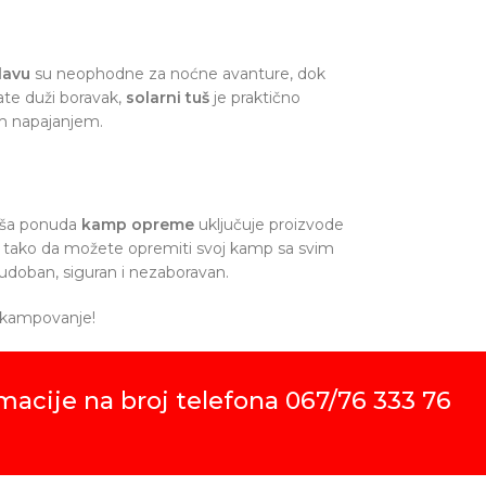
lavu
su neophodne za noćne avanture, dok
ate duži boravak,
solarni tuš
je praktično
m napajanjem.
naša ponuda
kamp opreme
uključuje proizvode
, tako da možete opremiti svoj kamp sa svim
udoban, siguran i nezaboravan.
o kampovanje!
macije na broj telefona 067/76 333 76