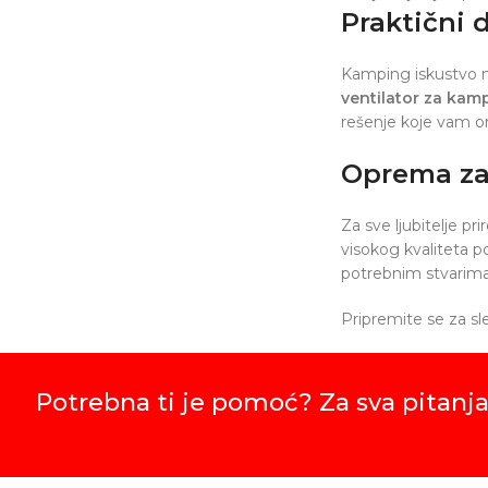
Praktični
Kamping iskustvo mo
ventilator za kam
rešenje koje vam o
Oprema za
Za sve ljubitelje p
visokog kvaliteta 
potrebnim stvarima 
Pripremite se za s
Potrebna ti je pomoć? Za sva pitanja