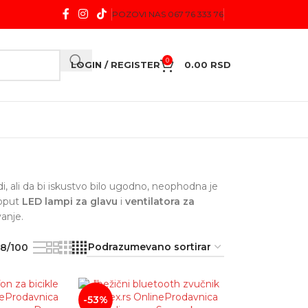
POZOVI NAS 067 76 333 76
0
LOGIN / REGISTER
0.00
RSD
, ali da bi iskustvo bilo ugodno, neophodna je
poput
LED lampi za glavu
i
ventilatora za
anje.
8/100
-53%