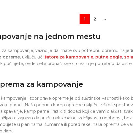
1
2
→
mpovanje na jednom mestu
 za kampovanje, važno je da imate svu potrebnu opremu na jed
g opreme
, uključujući
šatore za kampovanje
,
putne pegle
,
sol
tek počinjete, ovde ćete pronaći sve što vam je potrebno da bis
prema za kampovanje
 kampovanje, izbor prave opreme je od suštinske važnosti kako bi
vo u prirodi. Naša ponuda kamp opreme uključuje širok spektar v
e za spavanje, kamp perne i različiti dodaci koji će vam olakšati 
ažljivo dizajniran da pruži maksimalnu izdržljivost i udobnost, bez
ampujete u planinama, šumama ili pored reke, naša oprema će va
edelima.