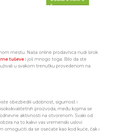
nom mestu. Naša online prodavnica nudi širok
arne tuševe
i još mnogo toga. Bilo da ste
te uživali u svakom trenutku provedenom na
ste obezbedili udobnost, sigurnost i
isokokvalitetnih proizvoda, među kojima se
svakodnevne aktivnosti na otvorenom. Svaki od
 obzira na to kakvi vas vremenski uslovi
m omogućiti da se osećate kao kod kuće, čak i