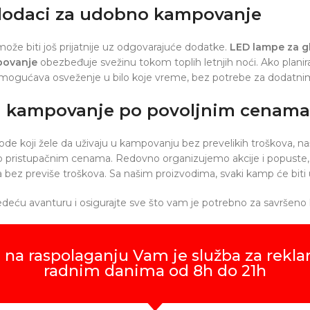
 dodaci za udobno kampovanje
že biti još prijatnije uz odgovarajuće dodatke.
LED lampe za g
povanje
obezbeđuje svežinu tokom toplih letnjih noći. Ako planir
mogućava osveženje u bilo koje vreme, bez potrebe za dodatni
 kampovanje po povoljnim cenama
rirode koji žele da uživaju u kampovanju bez prevelikih troškova, 
po pristupačnim cenama. Redovno organizujemo akcije i popuste
bez previše troškova. Sa našim proizvodima, svaki kamp će biti 
ledeću avanturu i osigurajte sve što vam je potrebno za savršen
 na raspolaganju Vam je služba za rekla
radnim danima od 8h do 21h