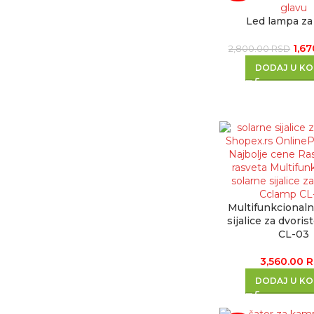
Led lampa za
1,6
2,800.00
RSD
DODAJ U K
Multifunkcionaln
sijalice za dvori
CL-03
3,560.00
R
DODAJ U K