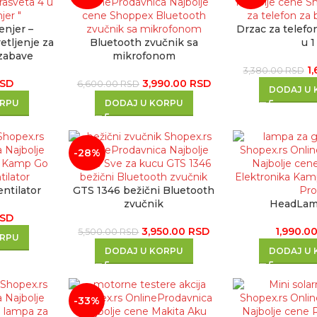
enjer –
Drzac za telefon
tljenje za
Bluetooth zvučnik sa
u 1
zabave
mikrofonom
1
3,380.00
RSD
SD
3,990.00
RSD
6,600.00
RSD
DODAJ U
ORPU
DODAJ U KORPU
-28%
ntilator
GTS 1346 bežični Bluetooth
zvučnik
HeadLam
SD
3,950.00
RSD
1,990.0
5,500.00
RSD
ORPU
DODAJ U KORPU
DODAJ U
-33%