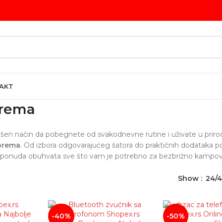
AKT
rema
en način da pobegnete od svakodnevne rutine i uživate u prirodi
prema
. Od izbora odgovarajućeg šatora do praktičnih dodataka 
a ponuda obuhvata sve što vam je potrebno za bezbrižno kampov
Show
24/4
-40%
-50%