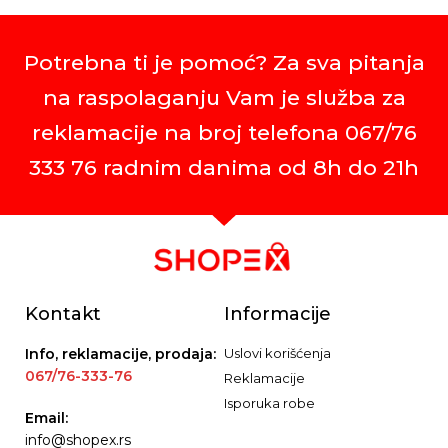
Potrebna ti je pomoć? Za sva pitanja
na raspolaganju Vam je služba za
reklamacije na broj telefona 067/76
333 76 radnim danima od 8h do 21h
Kontakt
Informacije
Info, reklamacije, prodaja:
Uslovi korišćenja
067/76-333-76
Reklamacije
Isporuka robe
Email:
info@shopex.rs