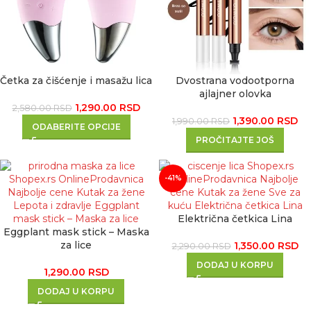
Četka za čišćenje i masažu lica
Dvostrana vodootporna
ajlajner olovka
1,290.00
RSD
2,580.00
RSD
1,390.00
RSD
1,990.00
RSD
ODABERITE OPCIJE
PROČITAJTE JOŠ
-41%
Električna četkica Lina
Eggplant mask stick – Maska
za lice
1,350.00
RSD
2,290.00
RSD
DODAJ U KORPU
1,290.00
RSD
DODAJ U KORPU