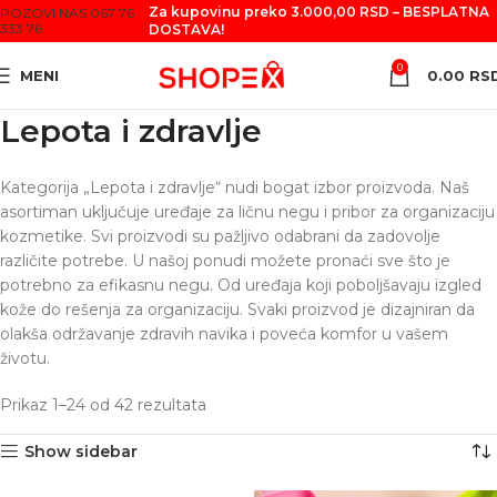
Za kupovinu preko 3.000,00 RSD – BESPLATNA
POZOVI NAS 067 76
333 76
DOSTAVA!
0
MENI
0.00
RS
Lepota i zdravlje
Kategorija „Lepota i zdravlje“ nudi bogat izbor proizvoda. Naš
asortiman uključuje uređaje za ličnu negu i pribor za organizaciju
kozmetike. Svi proizvodi su pažljivo odabrani da zadovolje
različite potrebe. U našoj ponudi možete pronaći sve što je
potrebno za efikasnu negu. Od uređaja koji poboljšavaju izgled
kože do rešenja za organizaciju. Svaki proizvod je dizajniran da
olakša održavanje zdravih navika i poveća komfor u vašem
životu.
Prikaz 1–24 od 42 rezultata
Show sidebar