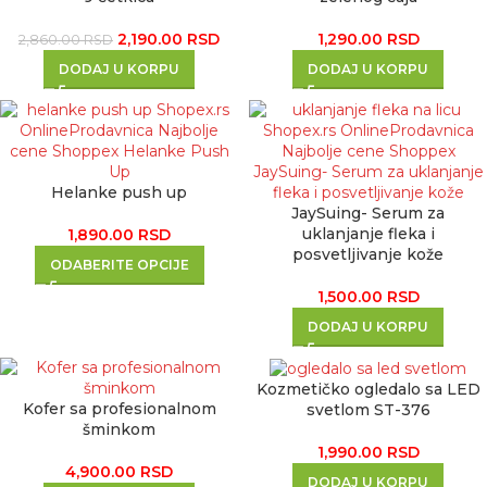
2,190.00
RSD
1,290.00
RSD
2,860.00
RSD
DODAJ U KORPU
DODAJ U KORPU
Helanke push up​
JaySuing- Serum za
uklanjanje fleka i
1,890.00
RSD
posvetljivanje kože
ODABERITE OPCIJE
1,500.00
RSD
DODAJ U KORPU
Kozmetičko ogledalo sa LED
Kofer sa profesionalnom
svetlom ST-376
šminkom
1,990.00
RSD
4,900.00
RSD
DODAJ U KORPU