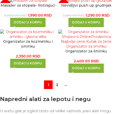
Masažer za stopala- Rotirajuci
Nevidljivi push up grudnjak
-50%
-44%
1,990.00
RSD
1,290.00
RSD
4,000.00
RSD
2,290.00
RSD
DODAJ U KORPU
DODAJ U KORPU
Organizator za kozmetiku i
sminku
Organizator za šminku
2,350.00
RSD
2,400.00
RSD
DODAJ U KORPU
DODAJ U KORPU
1
2
→
Napredni alati za lepotu i negu
U svetu gde je izgled često od velike važnosti, pravi alati mogu