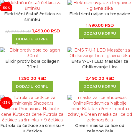
-50%
Električni čistač četkica za
Elektricni uvijac za trepavice
šminku
1,490.00
RSD
1,499.00
RSD
3,000.00
RSD
DODAJ U KORPU
DODAJ U KORPU
Elixir protiv bora collagen
EMS 7-U-1 LED Masažer za
30ml
Oblikovanje Lica
1,290.00
RSD
2,490.00
RSD
DODAJ U KORPU
DODAJ U KORPU
-23%
Futrola za četkice za šminku +
Green maska za lice od
9 četkica
zelenog čaja