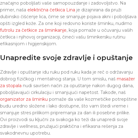
značajno poboljšati vaše samopouzdanje i zadovoljstvo. Na
primer, naša
električna četkica Lina
je dizajnirana da pruži
dubinsko čišćenje lica, čime se smanjuje pojava akni i poboljšava
opšti izgled kože. Za one koji redovno koriste šminku, nudimo
futrolu za četkice za šminkanje
, koja pomaže u očuvanju vaših
četkica i njihovoj organizaciji, čineći vašu šminkersku rutinu
efikasnijom i higijenskijom.
Unapredite svoje zdravlje i opuštanje
Zdravlje i opuštanje idu ruku pod ruku kada je reč o održavanju
dobrog fizičkog i mentalnog stanja. U tom smislu, naš
masažer
za stopala
nudi savršen način za opuštanje nakon dugog dana,
poboljšavajući cirkulaciju i smanjujući napetost. Takođe, naš
organizator za šminku
pomaže da vaše kozmetičke potrepštine
budu uredno složene i lako dostupne, što vam štedi vreme i
smanjuje stres prilikom pripremanja za dan ili posebne prilike.
Ovi proizvodi su ključni za svakoga ko teži da unapredi svoje
zdravlje i wellness, pružajući praktična i efikasna rešenja za
svakodnevnu upotrebu.