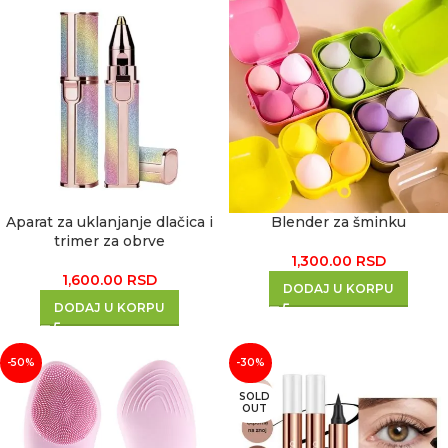
Aparat za uklanjanje dlačica i
Blender za šminku
trimer za obrve
1,300.00
RSD
1,600.00
RSD
DODAJ U KORPU
DODAJ U KORPU
-50%
-30%
SOLD
OUT