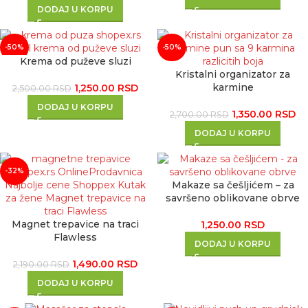
DODAJ U KORPU
-50%
-50%
Krema od puževe sluzi
Kristalni organizator za
karmine
1,250.00
RSD
2,500.00
RSD
DODAJ U KORPU
1,350.00
RSD
2,700.00
RSD
DODAJ U KORPU
-32%
Makaze sa češljićem – za
savršeno oblikovane obrve
Magnet trepavice na traci
1,250.00
RSD
Flawless
DODAJ U KORPU
1,490.00
RSD
2,190.00
RSD
DODAJ U KORPU