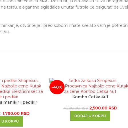
ofesionalnih četkica MAC. Pet manjih četkica su tu za detaljno na
na tortu, elegantno ogledalce unutar futrole će osigurati da uvek
sminkanje, otvorite je i pred sobom imate sve što vam je potrebn
stvo.
-40%
Kombo Cetka 4u1
za manikir i pedikir
2,500.00
RSD
4,200.00
RSD
1,790.00
RSD
D
DODAJ U KORPU
 U KORPU