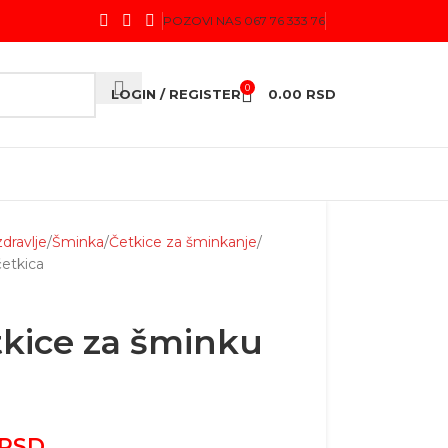
POZOVI NAS 067 76 333 76
0
LOGIN / REGISTER
0.00
RSD
zdravlje
Šminka
Četkice za šminkanje
četkica
tkice za šminku
RSD