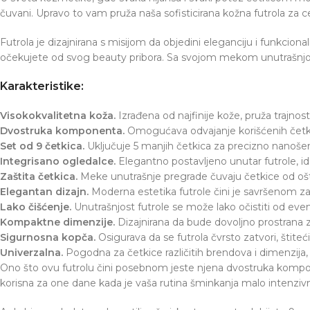
čuvani. Upravo to vam pruža naša sofisticirana kožna futrola za c
Futrola je dizajnirana s misijom da objedini eleganciju i funkcio
očekujete od svog beauty pribora. Sa svojom mekom unutrašnjoš
Karakteristike:
Visokokvalitetna koža.
Izrađena od najfinije kože, pruža trajnost 
Dvostruka komponenta.
Omogućava odvajanje korišćenih četkica
Set od 9 četkica.
Uključuje 5 manjih četkica za precizno nanošenj
Integrisano ogledalce.
Elegantno postavljeno unutar futrole, i
Zaštita četkica.
Meke unutrašnje pregrade čuvaju četkice od ošte
Elegantan dizajn.
Moderna estetika futrole čini je savršenom za s
Lako čišćenje.
Unutrašnjost futrole se može lako očistiti od eve
Kompaktne dimenzije.
Dizajnirana da bude dovoljno prostrana z
Sigurnosna kopča.
Osigurava da se futrola čvrsto zatvori, štiteći
Univerzalna.
Pogodna za četkice različitih brendova i dimenzija, pr
Ono što ovu futrolu čini posebnom jeste njena dvostruka kompon
korisna za one dane kada je vaša rutina šminkanja malo intenzivni