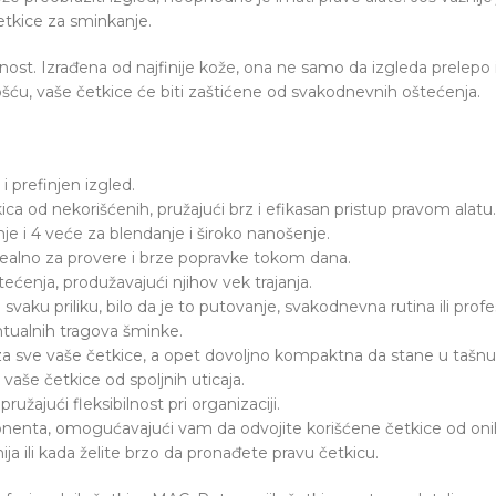
etkice za sminkanje.
nalnost. Izrađena od najfinije kože, ona ne samo da izgleda prelep
ću, vaše četkice će biti zaštićene od svakodnevnih oštećenja.
i prefinjen izgled.
 od nekorišćenih, pružajući brz i efikasan pristup pravom alatu.
e i 4 veće za blendanje i široko nanošenje.
dealno za provere i brze popravke tokom dana.
ćenja, produžavajući njihov vek trajanja.
vaku priliku, bilo da je to putovanje, svakodnevna rutina ili prof
ntualnih tragova šminke.
a sve vaše četkice, a opet dovoljno kompaktna da stane u tašnu i
 vaše četkice od spoljnih uticaja.
užajući fleksibilnost pri organizaciji.
enta, omogućavajući vam da odvojite korišćene četkice od onih 
ja ili kada želite brzo da pronađete pravu četkicu.