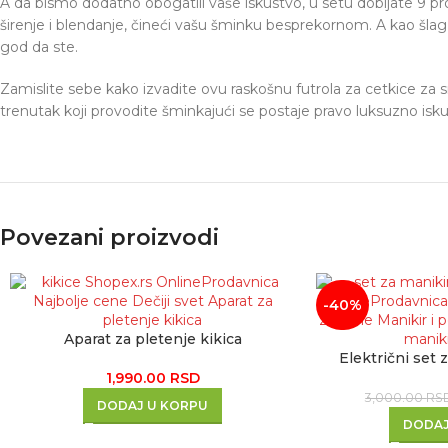
A da bismo dodatno obogatili vaše iskustvo, u setu dobijate 9 pr
širenje i blendanje, čineći vašu šminku besprekornom. A kao šlag 
god da ste.
Zamislite sebe kako izvadite ovu raskošnu futrola za cetkice za 
trenutak koji provodite šminkajući se postaje pravo luksuzno isku
Povezani proizvodi
-40%
Aparat za pletenje kikica
Električni set 
1,990.00
RSD
3,000.00
RS
DODAJ U KORPU
DODAJ