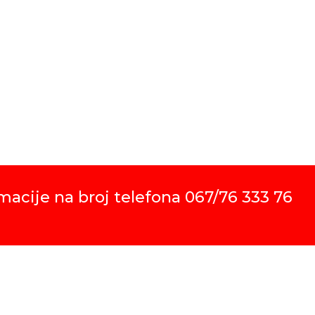
Organi
2,
DO
macije na broj telefona 067/76 333 76