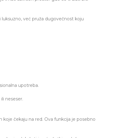
o i luksuzno, već pruža dugovečnost koju
esionalna upotreba.
li neseser.
koje čekaju na red. Ova funkcija je posebno