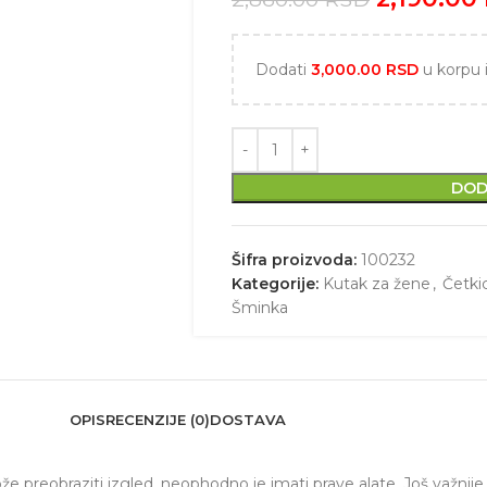
Dodati
3,000.00
RSD
u korpu 
DOD
Šifra proizvoda:
100232
Kategorije:
Kutak za žene
,
Četki
Šminka
OPIS
RECENZIJE (0)
DOSTAVA
preobraziti izgled, neophodno je imati prave alate. Još važnije je