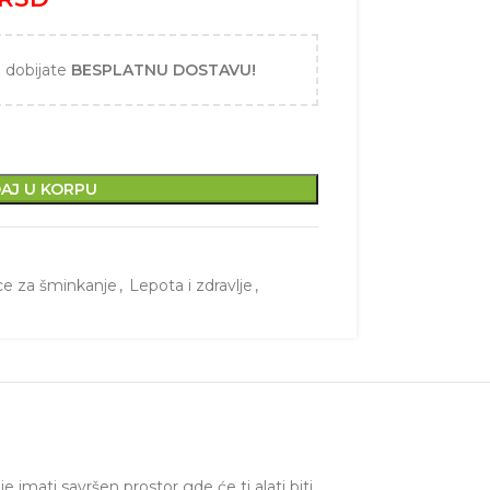
i dobijate
BESPLATNU DOSTAVU!
AJ U KORPU
ce za šminkanje
,
Lepota i zdravlje
,
 imati savršen prostor gde će ti alati biti