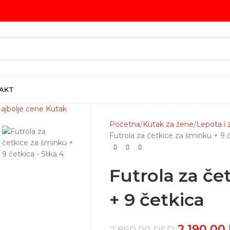
AKT
Početna
Kutak za žene
Lepota i 
Futrola za četkice za šminku + 9 
Futrola za če
+ 9 četkica
2,190.00
2,860.00
RSD