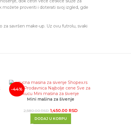
nošenje, dok četiri veće četkice služe za
 možete proveriti i doterati svoj izgled, gde
o za savršen make-up. Uz ovu futrolu, svaki
-44%
Mini mašina za šivenje
1,450.00
RSD
2,580.00
RSD
DODAJ U KORPU