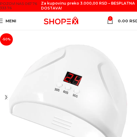
Za kupovinu preko 3.000,00 RSD – BESPLATNA
POZOVI NAS 067 76
333 76
DOSTAVA!
0
MENI
0.00
RS
-50%