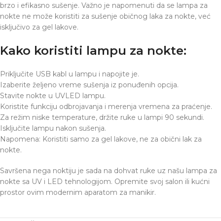
brzo i efikasno sušenje. Važno je napomenuti da se lampa za
nokte ne može koristiti za sušenje običnog laka za nokte, već
isključivo za gel lakove.
Kako koristiti lampu za nokte:
Priključite USB kabl u lampu i napojite je.
Izaberite željeno vreme sušenja iz ponuđenih opcija.
Stavite nokte u UVLED lampu.
Koristite funkciju odbrojavanja i merenja vremena za praćenje.
Za režim niske temperature, držite ruke u lampi 90 sekundi.
Isključite lampu nakon sušenja.
Napomena: Koristiti samo za gel lakove, ne za obični lak za
nokte.
Savršena nega noktiju je sada na dohvat ruke uz našu lampa za
nokte sa UV i LED tehnologijom. Opremite svoj salon ili kućni
prostor ovim modernim aparatom za manikir.