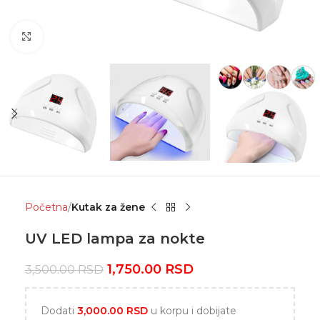
Click to enlarge
Početna
Kutak za žene
UV LED lampa za nokte
1,750.00
RSD
3,500.00
RSD
Dodati
3,000.00
RSD
u korpu i dobijate