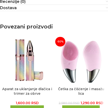
Recenzije (0)
Dostava
Povezani proizvodi
-50%
Aparat za uklanjanje dlačica i
Četka za čišćenje i masažu
trimer za obrve
lica
1,600.00
RSD
1,290.00
RSD
2,580.00
RSD