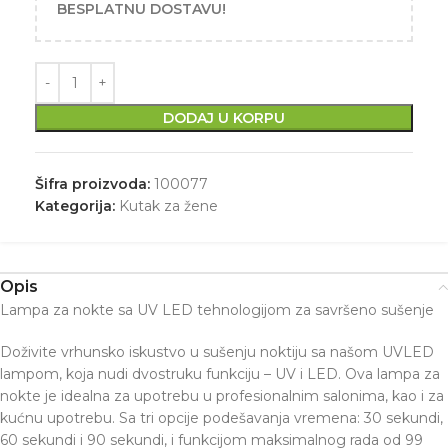
BESPLATNU DOSTAVU!
DODAJ U KORPU
Šifra proizvoda:
100077
Kategorija:
Kutak za žene
Opis
Lampa za nokte sa UV LED tehnologijom za savršeno sušenje
Doživite vrhunsko iskustvo u sušenju noktiju sa našom UVLED
lampom, koja nudi dvostruku funkciju – UV i LED. Ova lampa za
nokte je idealna za upotrebu u profesionalnim salonima, kao i za
kućnu upotrebu. Sa tri opcije podešavanja vremena: 30 sekundi,
60 sekundi i 90 sekundi, i funkcijom maksimalnog rada od 99