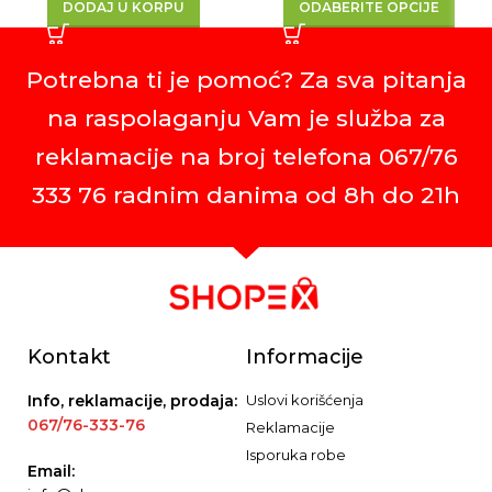
DODAJ U KORPU
ODABERITE OPCIJE
Potrebna ti je pomoć? Za sva pitanja
na raspolaganju Vam je služba za
reklamacije na broj telefona 067/76
333 76 radnim danima od 8h do 21h
Kontakt
Informacije
Info, reklamacije, prodaja:
Uslovi korišćenja
067/76-333-76
Reklamacije
Isporuka robe
Email: