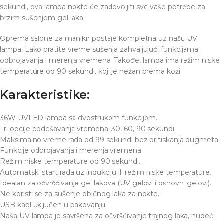
sekundi, ova lampa nokte će zadovoljiti sve vaše potrebe za
brzim sušenjem gel laka.
Oprema salone za manikir postaje kompletna uz našu UV
lampa. Lako pratite vreme sušenja zahvaljujući funkcijama
odbrojavanja i merenja vremena. Takođe, lampa ima režim niske
temperature od 90 sekundi, koji je nežan prema koži.
Karakteristike:
36W UVLED lampa sa dvostrukom funkcijom.
Tri opcije podešavanja vremena: 30, 60, 90 sekundi.
Maksimalno vreme rada od 99 sekundi bez pritiskanja dugmeta.
Funkcije odbrojavanja i merenja vremena.
Režim niske temperature od 90 sekundi.
Automatski start rada uz indukciju ili režim niske temperature.
Idealan za očvršćivanje gel lakova (UV gelovi i osnovni gelovi).
Ne koristi se za sušenje običnog laka za nokte.
USB kabl uključen u pakovanju.
Naša UV lampa je savršena za očvršćivanje trajnog laka, nudeći