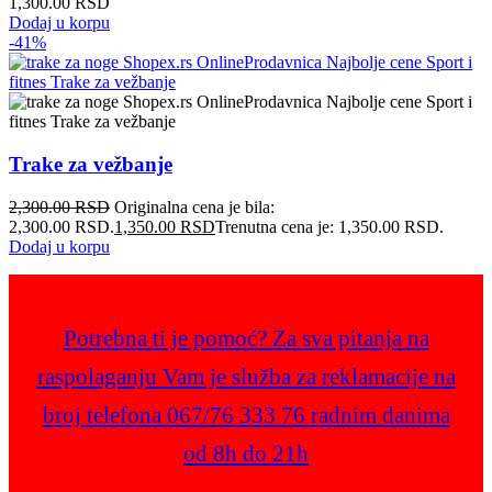
1,300.00
RSD
Dodaj u korpu
-41%
Trake za vežbanje
2,300.00
RSD
Originalna cena je bila:
2,300.00 RSD.
1,350.00
RSD
Trenutna cena je: 1,350.00 RSD.
Dodaj u korpu
Potrebna ti je pomoć? Za sva pitanja na
raspolaganju Vam je služba za reklamacije na
broj telefona 067/76 333 76 radnim danima
od 8h do 21h