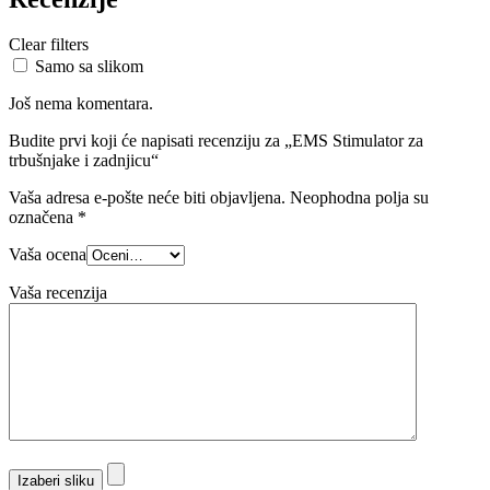
Clear filters
Samo sa slikom
Još nema komentara.
Budite prvi koji će napisati recenziju za „EMS Stimulator za
trbušnjake i zadnjicu“
Vaša adresa e-pošte neće biti objavljena.
Neophodna polja su
označena
*
Vaša ocena
Vaša recenzija
Izaberi sliku