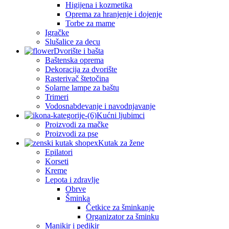
Higijena i kozmetika
Oprema za hranjenje i dojenje
Torbe za mame
Igračke
Slušalice za decu
Dvorište i bašta
Baštenska oprema
Dekoracija za dvorište
Rasterivač štetočina
Solarne lampe za baštu
Trimeri
Vodosnabdevanje i navodnjavanje
Kućni ljubimci
Proizvodi za mačke
Proizvodi za pse
Kutak za žene
Epilatori
Korseti
Kreme
Lepota i zdravlje
Obrve
Šminka
Četkice za šminkanje
Organizator za šminku
Manikir i pedikir