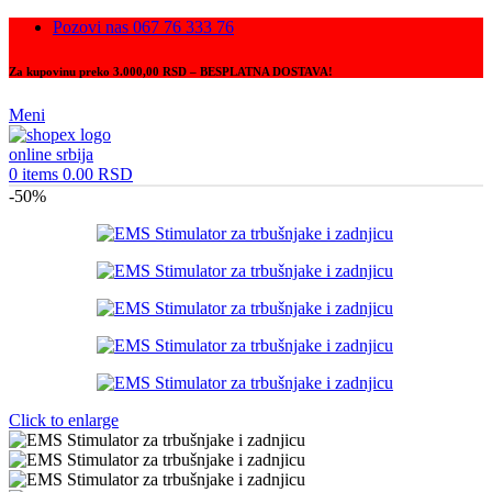
Pozovi nas 067 76 333 76
Za kupovinu preko 3.000,00 RSD – BESPLATNA DOSTAVA!
Meni
0
items
0.00
RSD
-50%
Click to enlarge