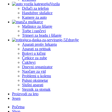
Vozila
Držači za telefon
Handsfree slušalice
Kamere za auto
Za muškarce
Mašinice za šišanje
Torbe i rančevi
Trimeri za bradu i šišanje
Zdravlje
Aparati protiv hrkanja
Aparati za pritisak
Bolovi u kičmi
Četkice za zube
Čukljevi
Dnevni organizator
Naočare za vid
Problemi u kolenu
Pulsni oksimetar
Slušni aparati
Steznik za stomak
Proizvodi za leto
Jesen
Početna
Shop