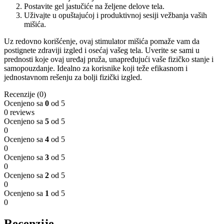
Postavite gel jastučiće na željene delove tela.
Uživajte u opuštajućoj i produktivnoj sesiji vežbanja vaših
mišića.
Uz redovno korišćenje, ovaj stimulator mišića pomaže vam da
postignete zdraviji izgled i osećaj vašeg tela. Uverite se sami u
prednosti koje ovaj uređaj pruža, unapređujući vaše fizičko stanje i
samopouzdanje. Idealno za korisnike koji teže efikasnom i
jednostavnom rešenju za bolji fizički izgled.
Recenzije (0)
Ocenjeno sa
0
od 5
0 reviews
Ocenjeno sa
5
od 5
0
Ocenjeno sa
4
od 5
0
Ocenjeno sa
3
od 5
0
Ocenjeno sa
2
od 5
0
Ocenjeno sa
1
od 5
0
Recenzije