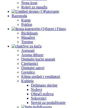
Nega kose
Roleri za masažu
Putovanje
Razonoda
Kamp
Poklon
Sport i Fitnes
Biciklizam
Masažeri
Trening
Sve za kuću
Asesoari
Aroma difuzer
Digitalni kućni aparati
Cipelarnici
Digitalni satovi
Grejalice
Klima uređaji i venitlatori
Kuhinja
Delimano slavine
Noževi
Oštrači noževa
Sokovnici
Servisi za posluživanje
Rasveta