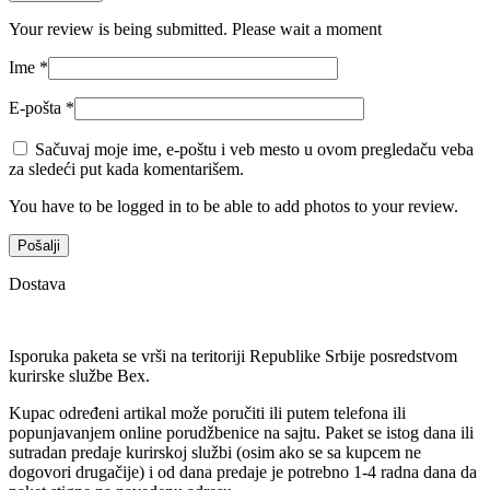
Your review is being submitted. Please wait a moment
Ime
*
E-pošta
*
Sačuvaj moje ime, e-poštu i veb mesto u ovom pregledaču veba
za sledeći put kada komentarišem.
You have to be logged in to be able to add photos to your review.
Dostava
Isporuka paketa se vrši na teritoriji Republike Srbije posredstvom
kurirske službe Bex.
Kupac određeni artikal može poručiti ili putem telefona ili
popunjavanjem online porudžbenice na sajtu. Paket se istog dana ili
sutradan predaje kurirskoj službi (osim ako se sa kupcem ne
dogovori drugačije) i od dana predaje je potrebno 1-4 radna dana da