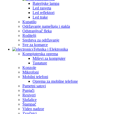
Baterijske lampa
Led rasveta
Led reflektori
Led trake
Kupatilo
Održavanje nameštaja i stakla
Odstranjivač fleka
Roditelji
Sredstva za održavanje
Sve za komarce
Tehnika i Elektronika
Kompjuterska oprema
Miševi za kompjuter
Tastature
Konzole
Mikrofoni
Mobilni telefoni
Oprema za mobilne telefone
Pametni satovi
Punjači
Resiveri
Slušalice
Štampač
Video nadzor
Zvučnici