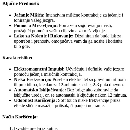
Ključne Prednosti:
Jačanje Mišića:
Intenzivira mišićne kontrakcije za jačanje i
toniranje vašeg jezgra.
Pomoć u Mršavljenju:
Pomaže u sagorevanju masti,
pružajući pomoć u vašim ciljevima za mršavljenje.
Lako za Nošenje i Rukovanje:
Dizajniran da bude lak za
upotrebu i prenosiv, omogućava vam da ga nosite i koristite
bilo gde.
Karakteristike:
Elektromagnetni Impulsi:
Učvršćuju i definišu vaše jezgro
pomoću jačanja mišićnih kontrakcija.
Niska Frekvencija:
Poseban elektricitet sa pravilnim ritmom
ili prekidima, idealan za 12-minutne sesije, 2-3 puta dnevno.
Automatsko Isključivanje:
Bez brige ako zaboravite da
isključite uređaj, on se automatski isključuje nakon 12 minuta.
Udobnost Korišćenja:
Soft touch niske frekvencije pruža
efekte slične masaži – pritisak, štipanje i udaranje.
Način Korišćenja:
Izvadite uređaj iz kutije.