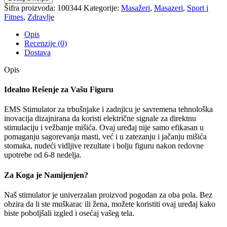
Šifra proizvoda:
100344
Kategorije:
Masažeri
,
Masazeri
,
Sport i
Fitnes
,
Zdravlje
Opis
Recenzije (0)
Dostava
Opis
Idealno Rešenje za Vašu Figuru
EMS Stimulator za trbušnjake i zadnjicu je savremena tehnološka
inovacija dizajnirana da koristi električne signale za direktnu
stimulaciju i vežbanje mišića. Ovaj uređaj nije samo efikasan u
pomaganju sagorevanja masti, već i u zatezanju i jačanju mišića
stomaka, nudeći vidljive rezultate i bolju figuru nakon redovne
upotrebe od 6-8 nedelja.
Za Koga je Namijenjen?
Naš stimulator je univerzalan proizvod pogodan za oba pola. Bez
obzira da li ste muškarac ili žena, možete koristiti ovaj uređaj kako
biste poboljšali izgled i osećaj vašeg tela.