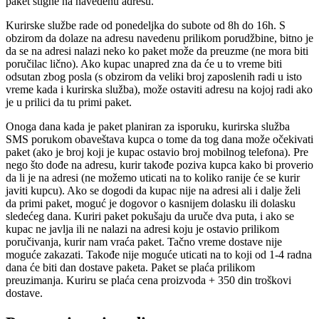
paket stigne na navedenu adresu.
Kurirske službe rade od ponedeljka do subote od 8h do 16h. S
obzirom da dolaze na adresu navedenu prilikom porudžbine, bitno je
da se na adresi nalazi neko ko paket može da preuzme (ne mora biti
poručilac lično). Ako kupac unapred zna da će u to vreme biti
odsutan zbog posla (s obzirom da veliki broj zaposlenih radi u isto
vreme kada i kurirska služba), može ostaviti adresu na kojoj radi ako
je u prilici da tu primi paket.
Onoga dana kada je paket planiran za isporuku, kurirska služba
SMS porukom obaveštava kupca o tome da tog dana može očekivati
paket (ako je broj koji je kupac ostavio broj mobilnog telefona). Pre
nego što dođe na adresu, kurir takođe poziva kupca kako bi proverio
da li je na adresi (ne možemo uticati na to koliko ranije će se kurir
javiti kupcu). Ako se dogodi da kupac nije na adresi ali i dalje želi
da primi paket, moguć je dogovor o kasnijem dolasku ili dolasku
sledećeg dana. Kuriri paket pokušaju da uruče dva puta, i ako se
kupac ne javlja ili ne nalazi na adresi koju je ostavio prilikom
poručivanja, kurir nam vraća paket. Tačno vreme dostave nije
moguće zakazati. Takođe nije moguće uticati na to koji od 1-4 radna
dana će biti dan dostave paketa. Paket se plaća prilikom
preuzimanja. Kuriru se plaća cena proizvoda + 350 din troškovi
dostave.