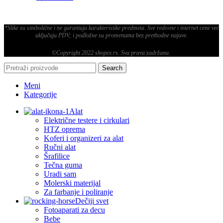
*Slike su simbolične i ne garantuju karakteristike predmeta. Sve redovne i internet cene već
uključuju PDV; i podložne su promenama bez prethodne najave.
©Copyright 2022 shopex.rs. Sva prava zadržana.
Search
Meni
Kategorije
Alat
Električne testere i cirkulari
HTZ oprema
Koferi i organizeri za alat
Ručni alat
Šrafilice
Tečna guma
Uradi sam
Molerski materijal
Za farbanje i poliranje
Dečiji svet
Fotoaparati za decu
Bebe