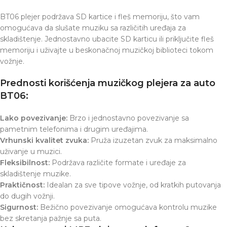
BT06 plejer podržava SD kartice i fleš memoriju, što vam
omogućava da slušate muziku sa različitih uređaja za
skladištenje. Jednostavno ubacite SD karticu ili priključite fleš
memoriju i uživajte u beskonačnoj muzičkoj biblioteci tokom
vožnje.
Prednosti korišćenja muzičkog plejera za auto
BT06:
Lako povezivanje:
Brzo i jednostavno povezivanje sa
pametnim telefonima i drugim uređajima.
Vrhunski kvalitet zvuka:
Pruža izuzetan zvuk za maksimalno
uživanje u muzici.
Fleksibilnost:
Podržava različite formate i uređaje za
skladištenje muzike.
Praktičnost:
Idealan za sve tipove vožnje, od kratkih putovanja
do dugih vožnji.
Sigurnost:
Bežično povezivanje omogućava kontrolu muzike
bez skretanja pažnje sa puta.