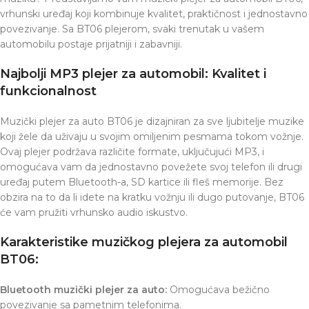
vrhunski uređaj koji kombinuje kvalitet, praktičnost i jednostavno
povezivanje. Sa BT06 plejerom, svaki trenutak u vašem
automobilu postaje prijatniji i zabavniji.
Najbolji MP3 plejer za automobil: Kvalitet i
funkcionalnost
Muzički plejer za auto BT06 je dizajniran za sve ljubitelje muzike
koji žele da uživaju u svojim omiljenim pesmama tokom vožnje.
Ovaj plejer podržava različite formate, uključujući MP3, i
omogućava vam da jednostavno povežete svoj telefon ili drugi
uređaj putem Bluetooth-a, SD kartice ili fleš memorije. Bez
obzira na to da li idete na kratku vožnju ili dugo putovanje, BT06
će vam pružiti vrhunsko audio iskustvo.
Karakteristike muzičkog plejera za automobil
BT06:
Bluetooth muzički plejer za auto:
Omogućava bežično
povezivanje sa pametnim telefonima.