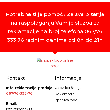
Potrebna ti je pomoć? Za sva pitanja
na raspolaganju Vam je služba za
reklamacije na broj telefona 067/76
333 76 radnim danima od 8h do 21h
Kontakt
Informacije
Info, reklamacije, prodaja:
Uslovi korišćenja
067/76-333-76
Reklamacije
Isporuka robe
Email:
info@shopex.rs