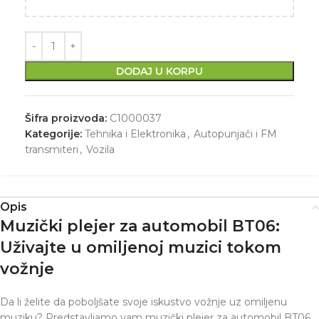
DODAJ U KORPU
Šifra proizvoda:
C1000037
Kategorije:
Tehnika i Elektronika
,
Autopunjači i FM
transmiteri
,
Vozila
Opis
Muzički plejer za automobil BT06:
Uživajte u omiljenoj muzici tokom
vožnje
Da li želite da poboljšate svoje iskustvo vožnje uz omiljenu
muziku? Predstavljamo vam muzički plejer za automobil BT06,