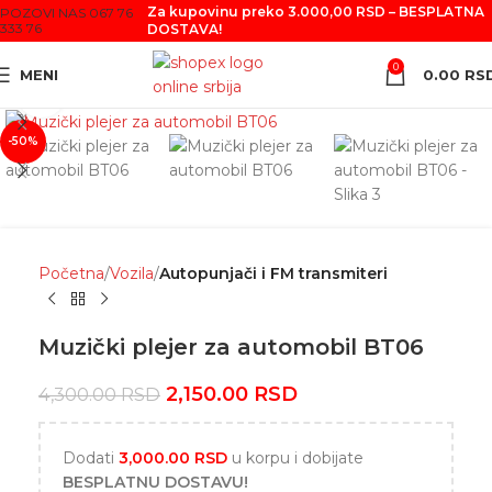
Za kupovinu preko 3.000,00 RSD – BESPLATNA
POZOVI NAS 067 76
333 76
DOSTAVA!
0
MENI
0.00
RS
Click to enlarge
-50%
Početna
Vozila
Autopunjači i FM transmiteri
Muzički plejer za automobil BT06
2,150.00
RSD
4,300.00
RSD
Dodati
3,000.00
RSD
u korpu i dobijate
BESPLATNU DOSTAVU!