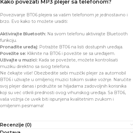
Kako povezati MP3 plejer sa telefonom?
Povezivanje BT06 plejera sa vašim telefonom je jednostavno i
brzo. Evo kako to možete uraditi:
Aktivirajte Bluetooth:
Na svom telefonu aktivirajte Bluetooth
funkciju.
Pronađite uređaj:
Potražite BT06 na listi dostupnih uređaja.
Povežite se:
Kliknite na BT06 i povežite se sa uređajem.
Uživajte u muzici:
Kada se povežete, možete kontrolisati
muziku direktno sa svog telefona.
Ne čekajte više! Obezbedite sebi muzički plejer za automobil
BT06 i uživajte u omiljenoj muzici tokom svake vožnje. Naručite
svoj plejer danas i pridružite se hiljadama zadovoljnih korisnika
koji su već otkrili prednosti ovog vrhunskog uređaja. Sa BT06,
vaša vožnja će uvek biti ispunjena kvalitetnim zvukom i
omiljenim pesmama!
Recenzije (0)
Dostava