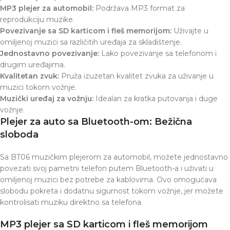
MP3 plejer za automobil:
Podržava MP3 format za
reprodukciju muzike.
Povezivanje sa SD karticom i fleš memorijom:
Uživajte u
omiljenoj muzici sa različitih uređaja za skladištenje.
Jednostavno povezivanje:
Lako povezivanje sa telefonom i
drugim uređajima.
Kvalitetan zvuk:
Pruža izuzetan kvalitet zvuka za uživanje u
muzici tokom vožnje.
Muzički uređaj za vožnju:
Idealan za kratka putovanja i duge
vožnje.
Plejer za auto sa Bluetooth-om: Bežična
sloboda
Sa BT06 muzičkim plejerom za automobil, možete jednostavno
povezati svoj pametni telefon putem Bluetooth-a i uživati u
omiljenoj muzici bez potrebe za kablovima. Ovo omogućava
slobodu pokreta i dodatnu sigurnost tokom vožnje, jer možete
kontrolisati muziku direktno sa telefona.
MP3 plejer sa SD karticom i fleš memorijom