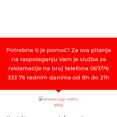
Potrebna ti je pomoć? Za sva pitanja
na raspolaganju Vam je služba za
reklamacije na broj telefona 067/76
333 76 radnim danima od 8h do 21h