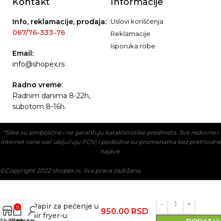
Kontakt
Informacije
Info, reklamacije, prodaja:
Uslovi korišćenja
067/76-333-76
Reklamacije
Isporuka robe
Email:
info@shopex.rs
Radno vreme:
Radnim danima 8-22h,
subotom 8-16h.
*Slike su simbolične i ne garantuju karakteristike predmeta. Sve redovne i
internet cene već uključuju PDV; i podložne su promenama bez prethodne
najave.
©Copyright 2022 shopex.rs. Sva prava zadržana.
Papir za pečenje u
0
950.00
RSD
air fryer-u
Shop
Pozovi nas
Cart
My account