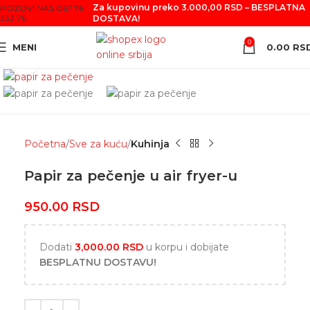
Za kupovinu preko 3.000,00 RSD – BESPLATNA
POZOVI NAS 067 76
333 76
DOSTAVA!
0
MENI
0.00
RS
Click to enlarge
Početna
Sve za kuću
Kuhinja
Papir za pečenje u air fryer-u
950.00
RSD
Dodati
3,000.00
RSD
u korpu i dobijate
BESPLATNU DOSTAVU!