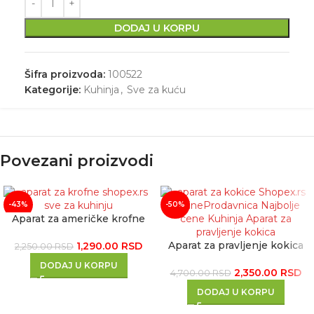
DODAJ U KORPU
Šifra proizvoda:
100522
Kategorije:
Kuhinja
,
Sve za kuću
Povezani proizvodi
-43%
-50%
Aparat za američke krofne
Aparat za pravljenje kokica
1,290.00
RSD
2,250.00
RSD
DODAJ U KORPU
2,350.00
RSD
4,700.00
RSD
DODAJ U KORPU