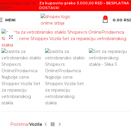
Za kupovinu preko 3.000,00 RSD – BESPLATNA
POZOVI NAS 067 76
333 76
DOSTAVA!
0
MENI
0.00
RS
Click to enlarge
Početna
Vozila