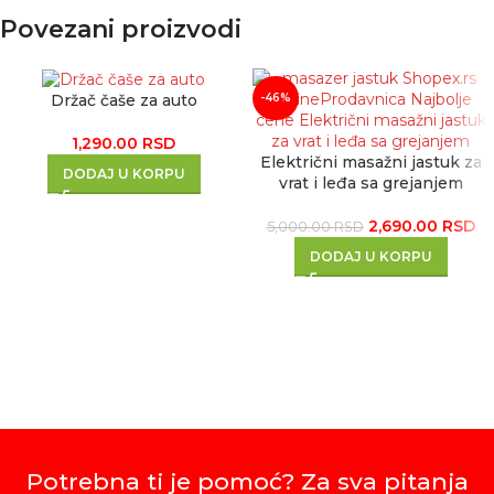
Povezani proizvodi
Držač čaše za auto
-46%
1,290.00
RSD
Električni masažni jastuk za
DODAJ U KORPU
vrat i leđa sa grejanjem
2,690.00
RSD
5,000.00
RSD
DODAJ U KORPU
Potrebna ti je pomoć? Za sva pitanja