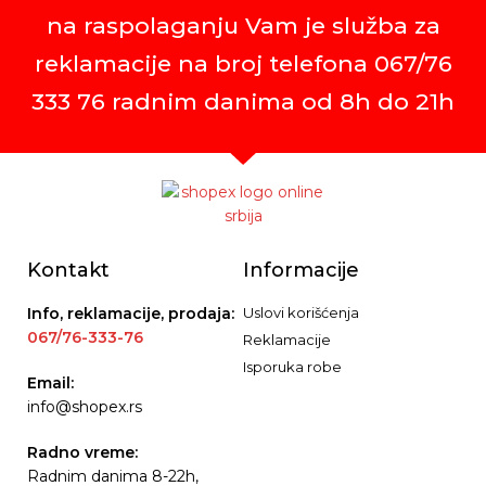
na raspolaganju Vam je služba za
reklamacije na broj telefona 067/76
333 76 radnim danima od 8h do 21h
Kontakt
Informacije
Info, reklamacije, prodaja:
Uslovi korišćenja
067/76-333-76
Reklamacije
Isporuka robe
Email:
info@shopex.rs
Radno vreme:
Radnim danima 8-22h,