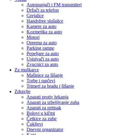
Autopunjači i FM transmiteri
Držači za telefon
Grejalice
Handsfree slušalice
Kamere za auto
Kozmetika za auto
Motori
Oprema za auto
Parking rampe
Pepeljare za auto
Usisivači za auto
Zvucnici za auto
Za muškarce
Mašinice za šišanje
Torbe i rančevi
Trimeri za bradu i šišanje
Zdravlje
Aparati protiv hrkanja
Aparati za izbeljivanje zuba
Aparati za pritisak
Bolovi u kičmi
Četkice za zube
Čukljevi
Dnevni organizator
Kapi