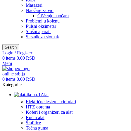
Masazeri
Naočare za vid
Čišćenje naočara
Problemi u kolenu
Pulsni oksimetar
Slušni aparati
Steznik za stomak
Search
Login / Register
0
items
0.00
RSD
Meni
0
items
0.00
RSD
Kategorije
Alat
Električne testere i cirkulari
HTZ oprema
Koferi i organizeri za alat
Ručni alat
Šrafilice
Tečna guma