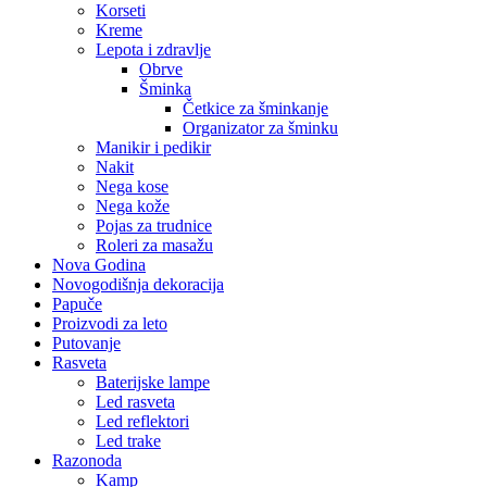
Korseti
Kreme
Lepota i zdravlje
Obrve
Šminka
Četkice za šminkanje
Organizator za šminku
Manikir i pedikir
Nakit
Nega kose
Nega kože
Pojas za trudnice
Roleri za masažu
Nova Godina
Novogodišnja dekoracija​
Papuče
Proizvodi za leto
Putovanje
Rasveta
Baterijske lampe
Led rasveta
Led reflektori
Led trake
Razonoda
Kamp