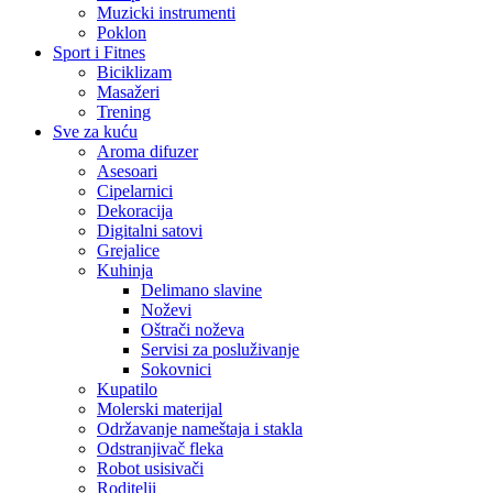
Muzicki instrumenti
Poklon
Sport i Fitnes
Biciklizam
Masažeri
Trening
Sve za kuću
Aroma difuzer
Asesoari
Cipelarnici
Dekoracija
Digitalni satovi
Grejalice
Kuhinja
Delimano slavine
Noževi
Oštrači noževa
Servisi za posluživanje
Sokovnici
Kupatilo
Molerski materijal
Održavanje nameštaja i stakla
Odstranjivač fleka
Robot usisivači
Roditelji