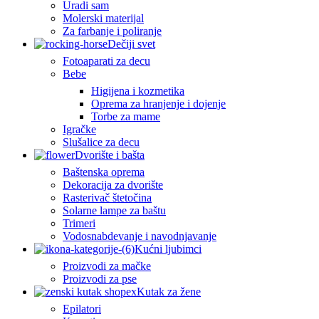
Uradi sam
Molerski materijal
Za farbanje i poliranje
Dečiji svet
Fotoaparati za decu
Bebe
Higijena i kozmetika
Oprema za hranjenje i dojenje
Torbe za mame
Igračke
Slušalice za decu
Dvorište i bašta
Baštenska oprema
Dekoracija za dvorište
Rasterivač štetočina
Solarne lampe za baštu
Trimeri
Vodosnabdevanje i navodnjavanje
Kućni ljubimci
Proizvodi za mačke
Proizvodi za pse
Kutak za žene
Epilatori