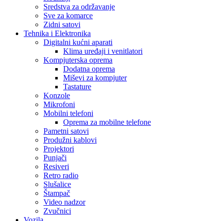
Sredstva za održavanje
Sve za komarce
Zidni satovi
Tehnika i Elektronika
Digitalni kućni aparati
Klima uređaji i venitlatori
Kompjuterska oprema
Dodatna oprema
Miševi za kompjuter
Tastature
Konzole
Mikrofoni
Mobilni telefoni
Oprema za mobilne telefone
Pametni satovi
Produžni kablovi
Projektori
Punjači
Resiveri
Retro radio
Slušalice
Štampač
Video nadzor
Zvučnici
Vozila