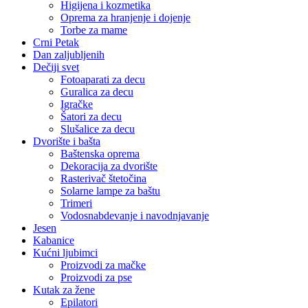
Higijena i kozmetika
Oprema za hranjenje i dojenje
Torbe za mame
Crni Petak
Dan zaljubljenih
Dečiji svet
Fotoaparati za decu
Guralica za decu
Igračke
Šatori za decu
Slušalice za decu
Dvorište i bašta
Baštenska oprema
Dekoracija za dvorište
Rasterivač štetočina
Solarne lampe za baštu
Trimeri
Vodosnabdevanje i navodnjavanje
Jesen
Kabanice
Kućni ljubimci
Proizvodi za mačke
Proizvodi za pse
Kutak za žene
Epilatori