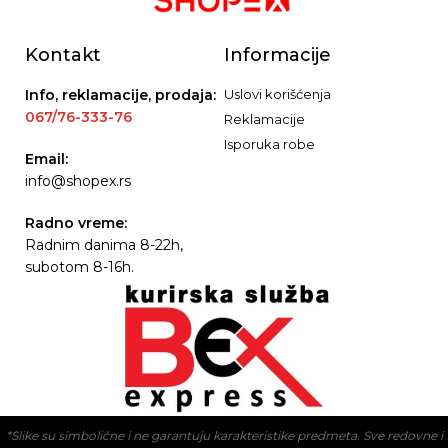
Kontakt
Informacije
Info, reklamacije, prodaja:
Uslovi korišćenja
067/76-333-76
Reklamacije
Isporuka robe
Email:
info@shopex.rs
Radno vreme:
Radnim danima 8-22h,
subotom 8-16h.
*Slike su simbolične i ne garantuju karakteristike predmeta. Sve redovne i