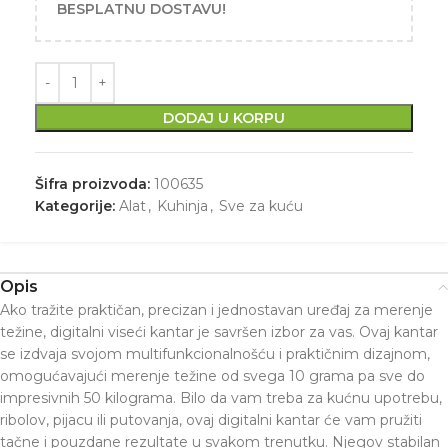
BESPLATNU DOSTAVU!
DODAJ U KORPU
Šifra proizvoda:
100635
Kategorije:
Alat
,
Kuhinja
,
Sve za kuću
Opis
Ako tražite praktičan, precizan i jednostavan uređaj za merenje
težine, digitalni viseći kantar je savršen izbor za vas. Ovaj kantar
se izdvaja svojom multifunkcionalnošću i praktičnim dizajnom,
omogućavajući merenje težine od svega 10 grama pa sve do
impresivnih 50 kilograma. Bilo da vam treba za kućnu upotrebu,
ribolov, pijacu ili putovanja, ovaj digitalni kantar će vam pružiti
tačne i pouzdane rezultate u svakom trenutku. Njegov stabilan