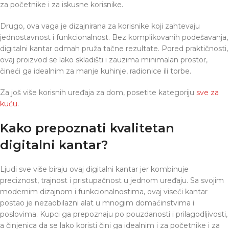
za početnike i za iskusne korisnike.
Drugo, ova vaga je dizajnirana za korisnike koji zahtevaju
jednostavnost i funkcionalnost. Bez komplikovanih podešavanja,
digitalni kantar odmah pruža tačne rezultate. Pored praktičnosti,
ovaj proizvod se lako skladišti i zauzima minimalan prostor,
čineći ga idealnim za manje kuhinje, radionice ili torbe.
Za još više korisnih uređaja za dom, posetite kategoriju
sve za
kuću
.
Kako prepoznati kvalitetan
digitalni kantar?
Ljudi sve više biraju ovaj digitalni kantar jer kombinuje
preciznost, trajnost i pristupačnost u jednom uređaju. Sa svojim
modernim dizajnom i funkcionalnostima, ovaj viseći kantar
postao je nezaobilazni alat u mnogim domaćinstvima i
poslovima. Kupci ga prepoznaju po pouzdanosti i prilagodljivosti,
a činjenica da se lako koristi čini ga idealnim i za početnike i za