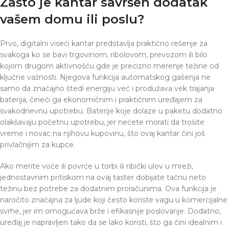
Zašto je kantar savršen dodatak
vašem domu ili poslu?
Prvo, digitalni viseći kantar predstavlja praktično rešenje za
svakoga ko se bavi trgovinom, ribolovom, prevozom ili bilo
kojom drugom aktivnošću gde je precizno merenje težine od
ključne važnosti. Njegova funkcija automatskog gašenja ne
samo da značajno štedi energiju već i produžava vek trajanja
baterija, čineći ga ekonomičnim i praktičnim uređajem za
svakodnevnu upotrebu. Baterije koje dolaze u paketu dodatno
olakšavaju početnu upotrebu, jer nećete morati da trošite
vreme i novac na njihovu kupovinu, što ovaj kantar čini još
privlačnijim za kupce.
Ako merite voće ili povrće u torbi ili ribički ulov u mreži,
jednostavnim pritiskom na ovaj taster dobijate tačnu neto
težinu bez potrebe za dodatnim proračunima. Ova funkcija je
naročito značajna za ljude koji često koriste vagu u komercijalne
svrhe, jer im omogućava brže i efikasnije poslovanje. Dodatno,
uređaj je napravljen tako da se lako koristi, što ga čini idealnim i