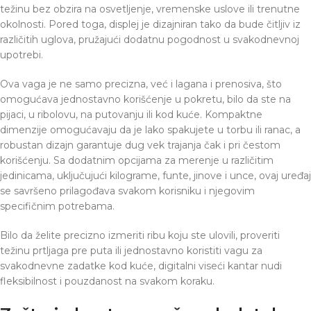
težinu bez obzira na osvetljenje, vremenske uslove ili trenutne
okolnosti. Pored toga, displej je dizajniran tako da bude čitljiv iz
različitih uglova, pružajući dodatnu pogodnost u svakodnevnoj
upotrebi.
Ova vaga je ne samo precizna, već i lagana i prenosiva, što
omogućava jednostavno korišćenje u pokretu, bilo da ste na
pijaci, u ribolovu, na putovanju ili kod kuće. Kompaktne
dimenzije omogućavaju da je lako spakujete u torbu ili ranac, a
robustan dizajn garantuje dug vek trajanja čak i pri čestom
korišćenju. Sa dodatnim opcijama za merenje u različitim
jedinicama, uključujući kilograme, funte, jinove i unce, ovaj uređaj
se savršeno prilagođava svakom korisniku i njegovim
specifičnim potrebama.
Bilo da želite precizno izmeriti ribu koju ste ulovili, proveriti
težinu prtljaga pre puta ili jednostavno koristiti vagu za
svakodnevne zadatke kod kuće, digitalni viseći kantar nudi
fleksibilnost i pouzdanost na svakom koraku.