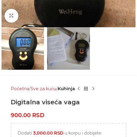
Click to enlarge
Početna
Sve za kuću
Kuhinja
Digitalna viseća vaga
900.00
RSD
Dodati
3,000.00
RSD
u korpu i dobijate