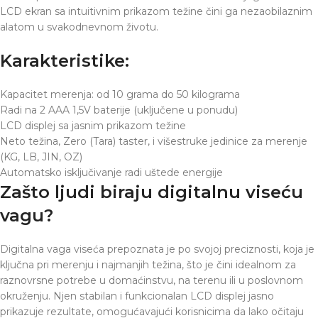
LCD ekran sa intuitivnim prikazom težine čini ga nezaobilaznim
alatom u svakodnevnom životu.
Karakteristike:
Kapacitet merenja: od 10 grama do 50 kilograma
Radi na 2 AAA 1,5V baterije (uključene u ponudu)
LCD displej sa jasnim prikazom težine
Neto težina, Zero (Tara) taster, i višestruke jedinice za merenje
(KG, LB, JIN, OZ)
Automatsko isključivanje radi uštede energije
Zašto ljudi biraju digitalnu viseću
vagu?
Digitalna vaga viseća prepoznata je po svojoj preciznosti, koja je
ključna pri merenju i najmanjih težina, što je čini idealnom za
raznovrsne potrebe u domaćinstvu, na terenu ili u poslovnom
okruženju. Njen stabilan i funkcionalan LCD displej jasno
prikazuje rezultate, omogućavajući korisnicima da lako očitaju