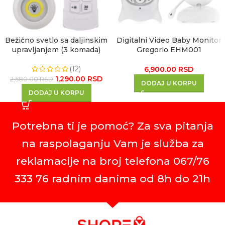
Bežično svetlo sa daljinskim
Digitalni Video Baby Monitor
upravljanjem (3 komada)
Gregorio EHM001
(12)
6,900.00
RSD
1,290.00
RSD
2,580.00
RSD
DODAJ U KORPU
DODAJ U KORPU
Potrebna ti je pomoć? Za sva pitanja
na raspolaganju Vam je služba za
reklamacije na broj telefona 067/76
333 76 radnim danima od 8h do 21h