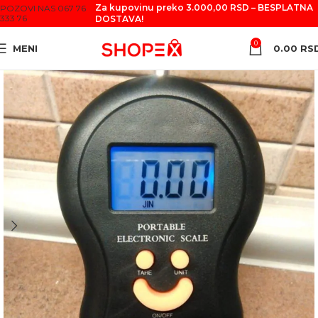
Za kupovinu preko 3.000,00 RSD – BESPLATNA
POZOVI NAS 067 76
333 76
DOSTAVA!
0
MENI
0.00
RS