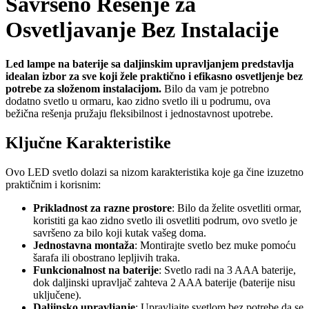
Savršeno Rešenje za
Osvetljavanje Bez Instalacije
Led lampe na baterije sa daljinskim upravljanjem predstavlja
idealan izbor za sve koji žele praktično i efikasno osvetljenje bez
potrebe za složenom instalacijom.
Bilo da vam je potrebno
dodatno svetlo u ormaru, kao zidno svetlo ili u podrumu, ova
bežična rešenja pružaju fleksibilnost i jednostavnost upotrebe.
Ključne Karakteristike
Ovo LED svetlo dolazi sa nizom karakteristika koje ga čine izuzetno
praktičnim i korisnim:
Prikladnost za razne prostore
: Bilo da želite osvetliti ormar,
koristiti ga kao zidno svetlo ili osvetliti podrum, ovo svetlo je
savršeno za bilo koji kutak vašeg doma.
Jednostavna montaža
: Montirajte svetlo bez muke pomoću
šarafa ili obostrano lepljivih traka.
Funkcionalnost na baterije
: Svetlo radi na 3 AAA baterije,
dok daljinski upravljač zahteva 2 AAA baterije (baterije nisu
uključene).
Daljinsko upravljanje
: Upravljajte svetlom bez potrebe da se