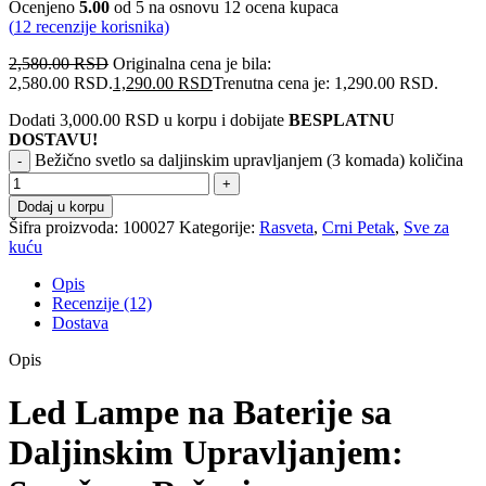
Ocenjeno
5.00
od 5 na osnovu
12
ocena kupaca
(
12
recenzije korisnika)
2,580.00
RSD
Originalna cena je bila:
2,580.00 RSD.
1,290.00
RSD
Trenutna cena je: 1,290.00 RSD.
Dodati
3,000.00
RSD
u korpu i dobijate
BESPLATNU
DOSTAVU!
Bežično svetlo sa daljinskim upravljanjem (3 komada) količina
Dodaj u korpu
Šifra proizvoda:
100027
Kategorije:
Rasveta
,
Crni Petak
,
Sve za
kuću
Opis
Recenzije (12)
Dostava
Opis
Led Lampe na Baterije sa
Daljinskim Upravljanjem: