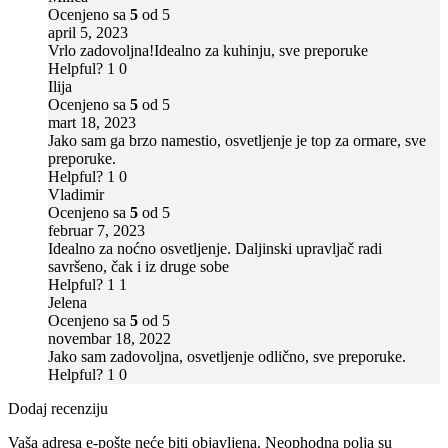
Ocenjeno sa
5
od 5
april 5, 2023
Vrlo zadovoljna!Idealno za kuhinju, sve preporuke
Helpful?
1
0
Ilija
Ocenjeno sa
5
od 5
mart 18, 2023
Jako sam ga brzo namestio, osvetljenje je top za ormare, sve
preporuke.
Helpful?
1
0
Vladimir
Ocenjeno sa
5
od 5
februar 7, 2023
Idealno za noćno osvetljenje. Daljinski upravljač radi
savršeno, čak i iz druge sobe
Helpful?
1
1
Jelena
Ocenjeno sa
5
od 5
novembar 18, 2022
Jako sam zadovoljna, osvetljenje odlično, sve preporuke.
Helpful?
1
0
Dodaj recenziju
Vaša adresa e-pošte neće biti objavljena.
Neophodna polja su