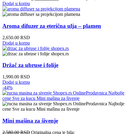
Dodaj u korpu
Aroma difuzer za eterična ulja – plamen
2,650.00
RSD
Dodaj u korpu
Držač za ubruse i folije
1,990.00
RSD
Dodaj u korpu
-44%
Mini mašina za šivenje
2,580.00
RSD
Originalna cena je bila: