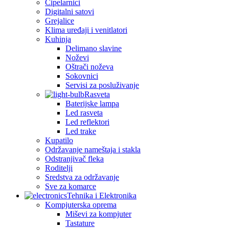
Cipelarnici
Digitalni satovi
Grejalice
Klima uređaji i venitlatori
Kuhinja
Delimano slavine
Noževi
Oštrači noževa
Sokovnici
Servisi za posluživanje
Rasveta
Baterijske lampa
Led rasveta
Led reflektori
Led trake
Kupatilo
Održavanje nameštaja i stakla
Odstranjivač fleka
Roditelji
Sredstva za održavanje
Sve za komarce
Tehnika i Elektronika
Kompjuterska oprema
Miševi za kompjuter
Tastature