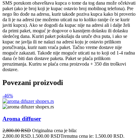
SMS porukom obaveštava kupca o tome da tog dana može očekivati
paket (ako je broj koji je kupac ostavio broj mobilnog telefona). Pre
nego što dođe na adresu, kurir takođe poziva kupca kako bi proverio
da li je na adresi (ne možemo uticati na to koliko ranije će se kurir
javiti kupcu). Ako se dogodi da kupac nije na adresi ali i dalje želi
da primi paket, moguć je dogovor o kasnijem dolasku ili dolasku
sledećeg dana. Kuriri paket pokušaju da uruče dva puta, i ako se
kupac ne javlja ili ne nalazi na adresi koju je ostavio prilikom
poručivanja, kurir nam vraća paket. Tačno vreme dostave nije
moguće zakazati. Takođe nije moguće uticati na to koji od 1-4 radna
dana će biti dan dostave paketa. Paket se plaća prilikom
preuzimanja. Kuriru se plaća cena proizvoda + 350 din troškovi
dostave.
Povezani proizvodi
-46%
Aroma diffuser
2,800.00
RSD
Originalna cena je bila:
2,800.00 RSD.
1,500.00
RSD
Trenutna cena je: 1,500.00 RSD.