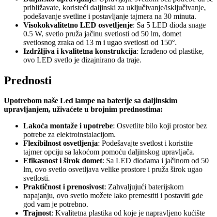
približavate, koristeći daljinski za uključivanje/isključivanje,
podešavanje svetline i postavljanje tajmera na 30 minuta.
Visokokvalitetno LED osvetljenje
: Sa 5 LED dioda snage
0.5 W, svetlo pruža jačinu svetlosti od 50 lm, domet
svetlosnog zraka od 13 m i ugao svetlosti od 150°.
Izdržljiva i kvalitetna konstrukcija
: Izrađeno od plastike,
ovo LED svetlo je dizajnirano da traje.
Prednosti
Upotrebom naše Led lampe na baterije sa daljinskim
upravljanjem, uživaćete u brojnim prednostima:
Lakoća montaže i upotrebe
: Osvetlite bilo koji prostor bez
potrebe za elektroinstalacijom.
Flexibilnost osvetljenja
: Podešavajte svetlost i koristite
tajmer opciju sa lakoćom pomoću daljinskog upravljača.
Efikasnost i širok domet
: Sa LED diodama i jačinom od 50
lm, ovo svetlo osvetljava velike prostore i pruža širok ugao
svetlosti.
Praktičnost i prenosivost
: Zahvaljujući baterijskom
napajanju, ovo svetlo možete lako premestiti i postaviti gde
god vam je potrebno.
Trajnost
: Kvalitetna plastika od koje je napravljeno kućište