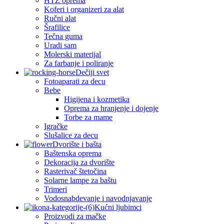
HTZ oprema
Koferi i organizeri za alat
Ručni alat
Šrafilice
Tečna guma
Uradi sam
Molerski materijal
Za farbanje i poliranje
Dečiji svet
Fotoaparati za decu
Bebe
Higijena i kozmetika
Oprema za hranjenje i dojenje
Torbe za mame
Igračke
Slušalice za decu
Dvorište i bašta
Baštenska oprema
Dekoracija za dvorište
Rasterivač štetočina
Solarne lampe za baštu
Trimeri
Vodosnabdevanje i navodnjavanje
Kućni ljubimci
Proizvodi za mačke