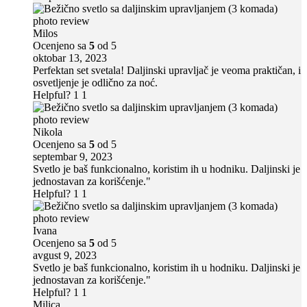
Milos
Ocenjeno sa
5
od 5
oktobar 13, 2023
Perfektan set svetala! Daljinski upravljač je veoma praktičan, i
osvetljenje je odlično za noć.
Helpful?
1
1
Nikola
Ocenjeno sa
5
od 5
septembar 9, 2023
Svetlo je baš funkcionalno, koristim ih u hodniku. Daljinski je
jednostavan za korišćenje."
Helpful?
1
1
Ivana
Ocenjeno sa
5
od 5
avgust 9, 2023
Svetlo je baš funkcionalno, koristim ih u hodniku. Daljinski je
jednostavan za korišćenje."
Helpful?
1
1
Milica