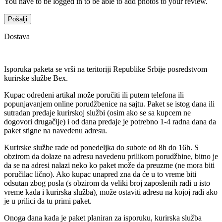
You have to be logged in to be able to add photos to your review.
Dostava
Isporuka paketa se vrši na teritoriji Republike Srbije posredstvom
kurirske službe Bex.
Kupac određeni artikal može poručiti ili putem telefona ili
popunjavanjem online porudžbenice na sajtu. Paket se istog dana ili
sutradan predaje kurirskoj službi (osim ako se sa kupcem ne
dogovori drugačije) i od dana predaje je potrebno 1-4 radna dana da
paket stigne na navedenu adresu.
Kurirske službe rade od ponedeljka do subote od 8h do 16h. S
obzirom da dolaze na adresu navedenu prilikom porudžbine, bitno je
da se na adresi nalazi neko ko paket može da preuzme (ne mora biti
poručilac lično). Ako kupac unapred zna da će u to vreme biti
odsutan zbog posla (s obzirom da veliki broj zaposlenih radi u isto
vreme kada i kurirska služba), može ostaviti adresu na kojoj radi ako
je u prilici da tu primi paket.
Onoga dana kada je paket planiran za isporuku, kurirska služba