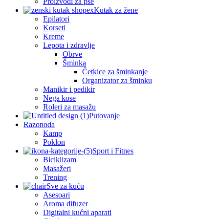
Proizvodi za pse
Kutak za žene
Epilatori
Korseti
Kreme
Lepota i zdravlje
Obrve
Šminka
Četkice za šminkanje
Organizator za šminku
Manikir i pedikir
Nega kose
Roleri za masažu
Putovanje
Razonoda
Kamp
Poklon
Sport i Fitnes
Biciklizam
Masažeri
Trening
Sve za kuću
Asesoari
Aroma difuzer
Digitalni kućni aparati