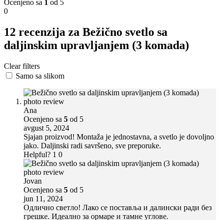
Ocenjeno sa
1
od 5
0
12 recenzija za
Bežično svetlo sa
daljinskim upravljanjem (3 komada)
Clear filters
Samo sa slikom
Ana
Ocenjeno sa
5
od 5
avgust 5, 2024
Sjajan proizvod! Montaža je jednostavna, a svetlo je dovoljno
jako. Daljinski radi savršeno, sve preporuke.
Helpful?
1
0
Jovan
Ocenjeno sa
5
od 5
jun 11, 2024
Одлично светло! Лако се поставља и далински ради без
грешке. Идеално за ормаре и тамне углове.