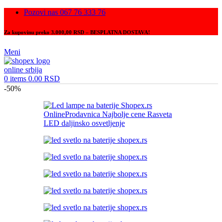
Pozovi nas 067 76 333 76
Za kupovinu preko 3.000,00 RSD – BESPLATNA DOSTAVA!
Meni
0
items
0.00
RSD
-50%