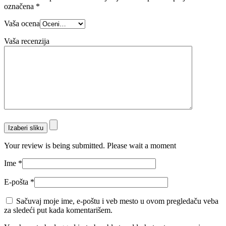
označena
*
Vaša ocena
Vaša recenzija
Izaberi sliku
Your review is being submitted. Please wait a moment
Ime
*
E-pošta
*
Sačuvaj moje ime, e-poštu i veb mesto u ovom pregledaču veba
za sledeći put kada komentarišem.