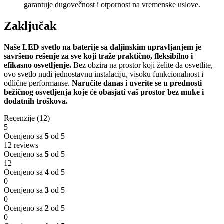
garantuje dugovečnost i otpornost na vremenske uslove.
Zaključak
Naše LED svetlo na baterije sa daljinskim upravljanjem je
savršeno rešenje za sve koji traže praktično, fleksibilno i
efikasno osvetljenje.
Bez obzira na prostor koji želite da osvetlite,
ovo svetlo nudi jednostavnu instalaciju, visoku funkcionalnost i
odlične performanse.
Naručite danas i uverite se u prednosti
bežičnog osvetljenja koje će obasjati vaš prostor bez muke i
dodatnih troškova.
Recenzije (12)
5
Ocenjeno sa
5
od 5
12 reviews
Ocenjeno sa
5
od 5
12
Ocenjeno sa
4
od 5
0
Ocenjeno sa
3
od 5
0
Ocenjeno sa
2
od 5
0