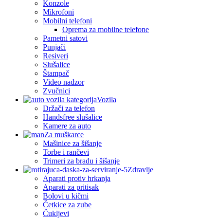
Konzole
Mikrofoni
Mobilni telefoni
Oprema za mobilne telefone
Pametni satovi
Punjači
Resiveri
Slušalice
Štampač
Video nadzor
Zvučnici
Vozila
Držači za telefon
Handsfree slušalice
Kamere za auto
Za muškarce
Mašinice za šišanje
Torbe i rančevi
Trimeri za bradu i šišanje
Zdravlje
Aparati protiv hrkanja
Aparati za pritisak
Bolovi u kičmi
Četkice za zube
Čukljevi