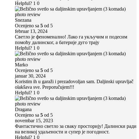
Helpful?
1
0
Snezana
Ocenjeno sa
5
od 5
februar 13, 2024
Светло је феноменално! Лако га укључим и подесим
помоћу далинског, а батерије дуго трају
Helpful?
1
0
Marko
Ocenjeno sa
5
od 5
januar 30, 2024
Koristim ih u garaži i prezadovoljan sam. Daljinski upravljač
olakšava sve. Preporučujem!!!
Helpful?
1
0
Dragana
Ocenjeno sa
5
od 5
novembar 15, 2023
Фантастично светло за сваку просторију! Далински ради
на великој удаљености и супер је погодност.
Helpful?
1
0