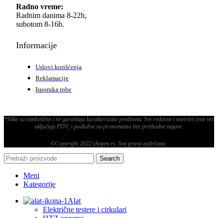
Radno vreme:
Radnim danima 8-22h,
subotom 8-16h.
Informacije
Uslovi korišćenja
Reklamacije
Isporuka robe
*Slike su simbolične i ne garantuju karakteristike predmeta. Sve redovne i internet cene već
uključuju PDV; i podložne su promenama bez prethodne najave.
©Copyright 2022 shopex.rs. Sva prava zadržana.
Search
Meni
Kategorije
Alat
Električne testere i cirkulari