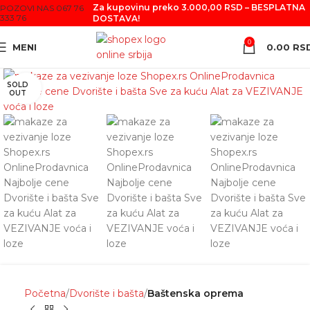
Za kupovinu preko 3.000,00 RSD – BESPLATNA
POZOVI NAS 067 76
333 76
DOSTAVA!
0
MENI
0.00
RS
SOLD
Click to enlarge
OUT
Početna
Dvorište i bašta
Baštenska oprema