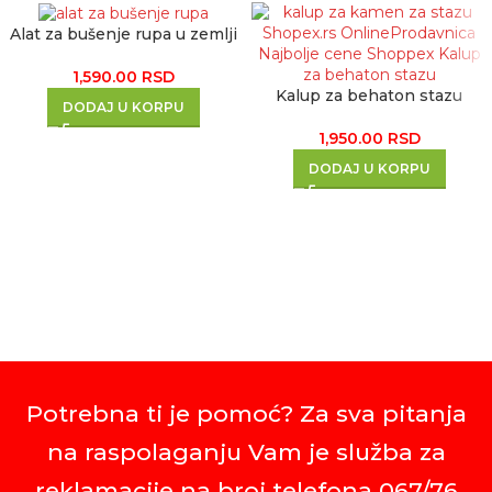
Alat za bušenje rupa u zemlji
1,590.00
RSD
Kalup za behaton stazu
DODAJ U KORPU
1,950.00
RSD
DODAJ U KORPU
Potrebna ti je pomoć? Za sva pitanja
na raspolaganju Vam je služba za
reklamacije na broj telefona 067/76