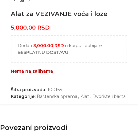
Alat za VEZIVANJE voća i loze
5,000.00
RSD
Dodati
3,000.00
RSD
u korpu i dobijate
BESPLATNU DOSTAVU!
Nema na zalihama
Šifra proizvoda:
100165
Kategorije:
Baštenska oprema
,
Alat
,
Dvorište i bašta
Povezani proizvodi