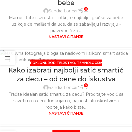
bebe
0
Sandra Loncar
Mame i tate i svi ostali - otkrijte najbolje igračke za bebe
uz koje će mališani da uče, da se zabavljaju i razvijaju -
pravi vodič za ...
NASTAVI ČITANJE
11
POKLONI
,
RODITELJSTVO
,
TEHNOLOGIJA
SEP
Kako izabrati najbolji satić smartić
za decu – od cene do iskustva
0
Sandra Loncar
Tražite idealan satić smartić za decu? Pročitajte vodič sa
savetima o ceni, funkcijama, trajnosti ali i iskustvima
roditelja kako biste...
NASTAVI ČITANJE