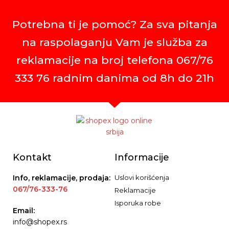
Potrebna ti je pomoć? Za sva pitanja
na raspolaganju Vam je služba za
reklamacije na broj telefona 067/76
333 76 radnim danima od 8h do 21h
Kontakt
Informacije
Info, reklamacije, prodaja:
Uslovi korišćenja
067/76-333-76
Reklamacije
Isporuka robe
Email:
info@shopex.rs