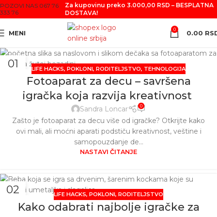
Za kupovinu preko 3.000,00 RSD – BESPLATNA
POZOVI NAS 067 76
333 76
DOSTAVA!
0
MENI
0.00
RS
01
LIFE HACKS
,
POKLONI
,
RODITELJSTVO
,
TEHNOLOGIJA
APR
Fotoaparat za decu – savršena
igračka koja razvija kreativnost
0
Sandra Loncar
Zašto je fotoaparat za decu više od igračke? Otkrijte kako
ovi mali, ali moćni aparati podstiču kreativnost, veštine i
samopouzdanje de...
NASTAVI ČITANJE
02
LIFE HACKS
,
POKLONI
,
RODITELJSTVO
MAR
Kako odabrati najbolje igračke za