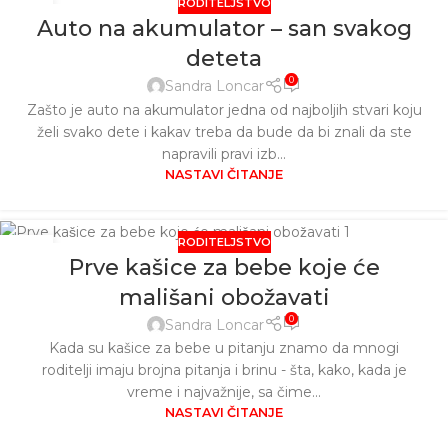
RODITELJSTVO
09
Auto na akumulator – san svakog
JUN
deteta
0
Sandra Loncar
Zašto je auto na akumulator jedna od najboljih stvari koju
želi svako dete i kakav treba da bude da bi znali da ste
napravili pravi izb...
NASTAVI ČITANJE
RODITELJSTVO
08
Prve kašice za bebe koje će
MAJ
mališani obožavati
0
Sandra Loncar
Kada su kašice za bebe u pitanju znamo da mnogi
roditelji imaju brojna pitanja i brinu - šta, kako, kada je
vreme i najvažnije, sa čime...
NASTAVI ČITANJE