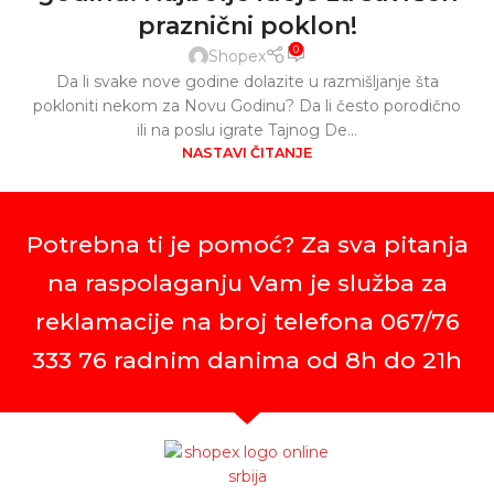
praznični poklon!
0
Shopex
Da li svake nove godine dolazite u razmišljanje šta
pokloniti nekom za Novu Godinu? Da li često porodično
ili na poslu igrate Tajnog De...
NASTAVI ČITANJE
Potrebna ti je pomoć? Za sva pitanja
na raspolaganju Vam je služba za
reklamacije na broj telefona 067/76
333 76 radnim danima od 8h do 21h