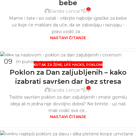
bebe
0
Sandra Loncar
Mame i tate i svi ostali - otkrijte najbolje igračke za bebe
uz koje će mališani da uče, da se zabavljaju i razvijaju -
pravi vodič za ...
NASTAVI ČITANJE
09
KUTAK ZA ŽENE
,
LIFE HACKS
,
POKLONI
FEB
Poklon za Dan zaljubljenih – kako
izabrati savršen dar bez stresa
0
Sandra Loncar
Tražite savršen poklon za dan zaljubljenih i imate gomilu
ideja ali ni jedna nije dovoljno dobra? Ne brinite - uz naš
mali vodič sve će...
NASTAVI ČITANJE