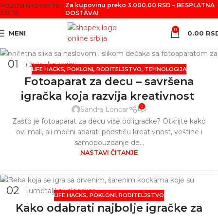
Za kupovinu preko 3.000,00 RSD – BESPLATNA
POZOVI NAS 067 76
333 76
DOSTAVA!
0
MENI
0.00
RS
01
LIFE HACKS
,
POKLONI
,
RODITELJSTVO
,
TEHNOLOGIJA
APR
Fotoaparat za decu – savršena
igračka koja razvija kreativnost
0
Sandra Loncar
Zašto je fotoaparat za decu više od igračke? Otkrijte kako
ovi mali, ali moćni aparati podstiču kreativnost, veštine i
samopouzdanje de...
NASTAVI ČITANJE
02
LIFE HACKS
,
POKLONI
,
RODITELJSTVO
MAR
Kako odabrati najbolje igračke za