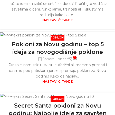
Tražite idealan satić smartić za decu? Pročitajte vodič sa
savetima o ceni, funkcijama, trajnosti ali i iskustvima
roditelja kako biste...
NASTAVI ČITANJE
POKLONI
05
Pokloni za Novu godinu – top 5
DEC
ideja za novogodišnje poklone
1
Sandra Loncar
Praznici nam stižu i svi su euforični ali moramo priznati i
da smo pod pritiskom jer se spremaju pokloni za Novu
godinu! Kako da naprav...
NASTAVI ČITANJE
POKLONI
24
Secret Santa pokloni za Novu
SEP
godinu: Najbolje ideje za savršen