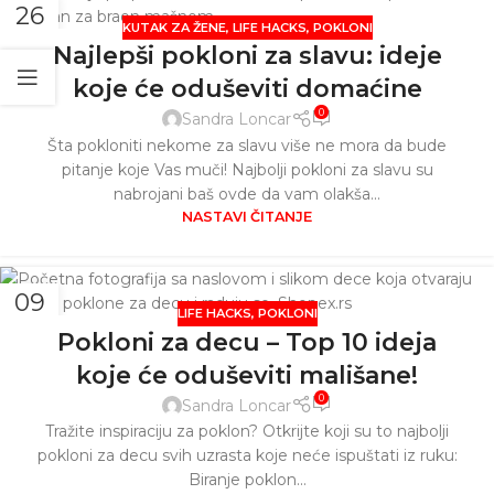
26
KUTAK ZA ŽENE
,
LIFE HACKS
,
POKLONI
JAN
Najlepši pokloni za slavu: ideje
koje će oduševiti domaćine
0
Sandra Loncar
Šta pokloniti nekome za slavu više ne mora da bude
pitanje koje Vas muči! Najbolji pokloni za slavu su
nabrojani baš ovde da vam olakša...
NASTAVI ČITANJE
09
LIFE HACKS
,
POKLONI
DEC
Pokloni za decu – Top 10 ideja
koje će oduševiti mališane!
0
Sandra Loncar
Tražite inspiraciju za poklon? Otkrijte koji su to najbolji
pokloni za decu svih uzrasta koje neće ispuštati iz ruku:
Biranje poklon...