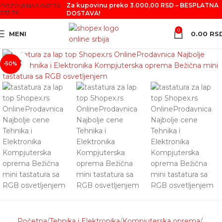
Za kupovinu preko 3.000,00 RSD – BESPLATNA
POZOVI NAS 067 76
333 76
DOSTAVA!
0
MENI
0.00
RS
Click to enlarge
-50%
Početna
Tehnika i Elektronika
Kompjuterska oprema