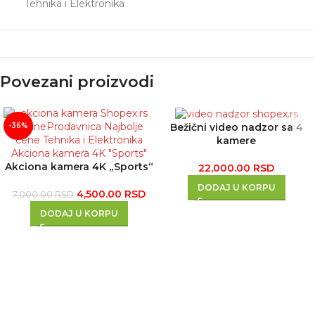
Tehnika i Elektronika
Povezani proizvodi
Bežični video nadzor sa 4
-36%
kamere
Akciona kamera 4K „Sports“
22,000.00
RSD
DODAJ U KORPU
4,500.00
RSD
7,000.00
RSD
DODAJ U KORPU