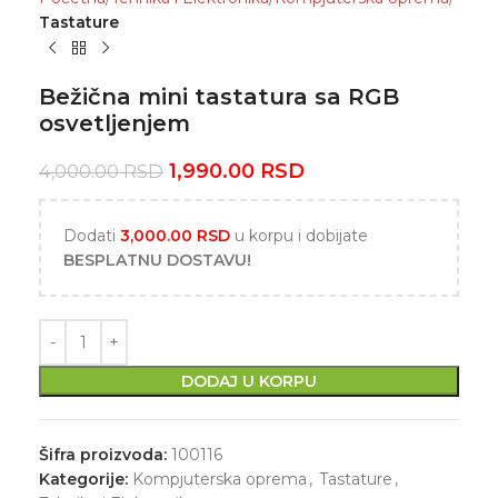
Tastature
Bežična mini tastatura sa RGB
osvetljenjem
1,990.00
RSD
4,000.00
RSD
Dodati
3,000.00
RSD
u korpu i dobijate
BESPLATNU DOSTAVU!
DODAJ U KORPU
Šifra proizvoda:
100116
Kategorije:
Kompjuterska oprema
,
Tastature
,