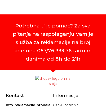
Potrebna ti je pomoć? Za sva
pitanja na raspolaganju Vam je
služba za reklamacije na broj
telefona 067/76 333 76 radnim
danima od 8h do 21h
Kontakt
Informacije
Info, reklamacije, prodaja:
Uslovi korišćenja