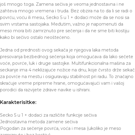
još mnogo toga. Zamena sečiva je veoma jednostavna i ne
zahteva mnogo vremena i truda. Bez obzira na to da li se radi o
povrću, voću ili mesu, Secko 5 u 1 + dodaci može da se nosi sa
svim vrstama sastojaka. Međutim, važno je napomenuti da
meso mora biti zamrznuto pre sečenja i da ne sme biti kostiju
kako bi sečivo ostalo neoštećeno.
Jedna od prednosti ovog sekača je njegova laka metoda
presovanja bezbednog sečenja koja omogućava da lako sečete
voće, povrće, luk i druge sastojke. Multifunkcionalna mašina za
seckanje ima 4 neklizajuće nožice na dnu, koje čvrsto drže sekač
za povrće na mestu i osiguravaju stabilnost pri radu. To značajno
skraćuje vreme pripreme hrane, omogućavajući vam i vašoj
porodici da razvijete zdrave navike u ishrani.
Karakterisitke:
Secko 5 u 1 + dodaci za različite funkcije sečiva
Jednostavna metoda zamene sečiva
Pogodan za sečenje povrća, voća i mesa (ukoliko je meso