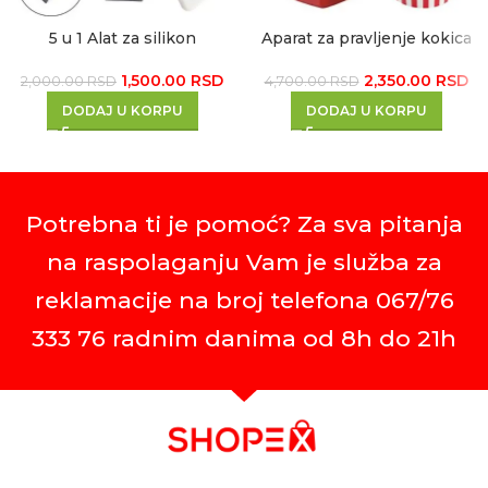
5 u 1 Alat za silikon
Aparat za pravljenje kokica
1,500.00
RSD
2,350.00
RSD
2,000.00
RSD
4,700.00
RSD
DODAJ U KORPU
DODAJ U KORPU
Potrebna ti je pomoć? Za sva pitanja
na raspolaganju Vam je služba za
reklamacije na broj telefona 067/76
333 76 radnim danima od 8h do 21h