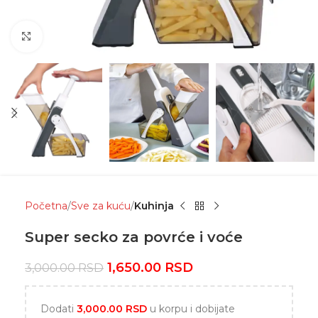
Click to enlarge
Početna
Sve za kuću
Kuhinja
Super secko za povrće i voće
1,650.00
RSD
3,000.00
RSD
Dodati
3,000.00
RSD
u korpu i dobijate