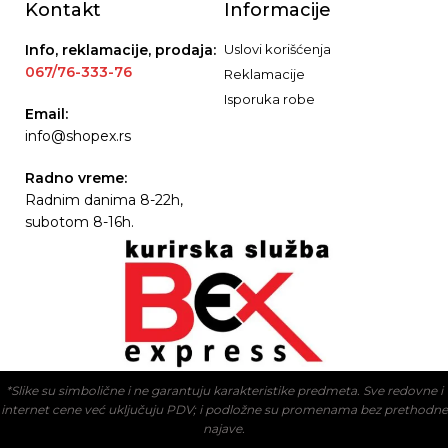
Kontakt
Informacije
Info, reklamacije, prodaja:
Uslovi korišćenja
067/76-333-76
Reklamacije
Isporuka robe
Email:
info@shopex.rs
Radno vreme:
Radnim danima 8-22h,
subotom 8-16h.
*Slike su simbolične i ne garantuju karakteristike predmeta. Sve redovne i
internet cene već uključuju PDV; i podložne su promenama bez prethodne
najave.