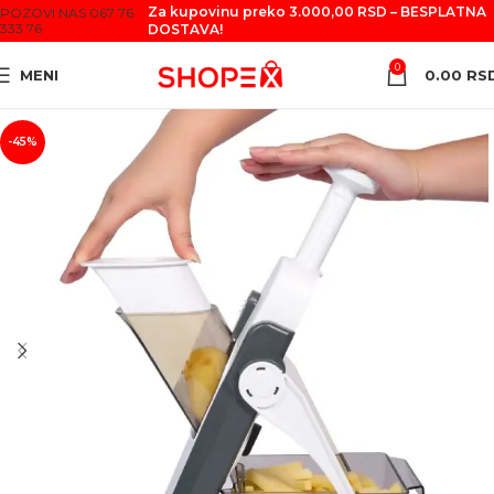
Za kupovinu preko 3.000,00 RSD – BESPLATNA
POZOVI NAS 067 76
333 76
DOSTAVA!
0
MENI
0.00
RS
-45%