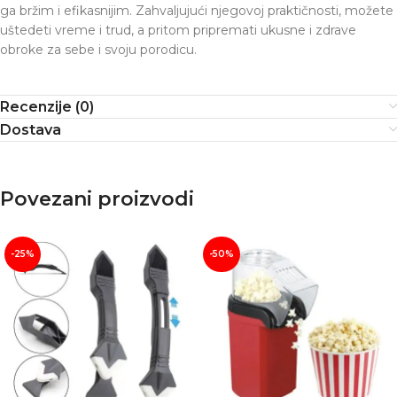
ga bržim i efikasnijim. Zahvaljujući njegovoj praktičnosti, možete
uštedeti vreme i trud, a pritom pripremati ukusne i zdrave
obroke za sebe i svoju porodicu.
Recenzije (0)
Dostava
Povezani proizvodi
-25%
-50%