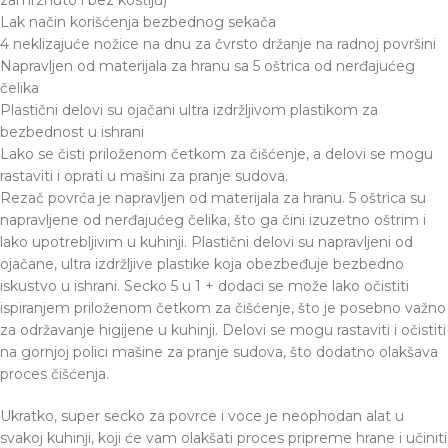
zamrznuto i bez kostiju)
Lak način korišćenja bezbednog sekača
4 neklizajuće nožice na dnu za čvrsto držanje na radnoj površini
Napravljen od materijala za hranu sa 5 oštrica od nerđajućeg
čelika
Plastični delovi su ojačani ultra izdržljivom plastikom za
bezbednost u ishrani
Lako se čisti priloženom četkom za čišćenje, a delovi se mogu
rastaviti i oprati u mašini za pranje sudova.
Rezač povrća je napravljen od materijala za hranu. 5 oštrica su
napravljene od nerđajućeg čelika, što ga čini izuzetno oštrim i
lako upotrebljivim u kuhinji. Plastični delovi su napravljeni od
ojačane, ultra izdržljive plastike koja obezbeđuje bezbedno
iskustvo u ishrani. Secko 5 u 1 + dodaci se može lako očistiti
ispiranjem priloženom četkom za čišćenje, što je posebno važno
za održavanje higijene u kuhinji. Delovi se mogu rastaviti i očistiti
na gornjoj polici mašine za pranje sudova, što dodatno olakšava
proces čišćenja.
Ukratko, super secko za povrce i voce je neophodan alat u
svakoj kuhinji, koji će vam olakšati proces pripreme hrane i učiniti