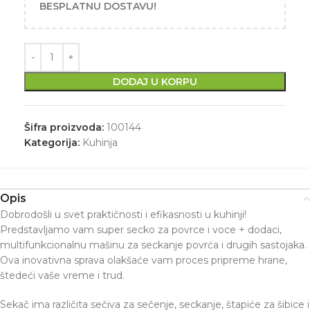
BESPLATNU DOSTAVU!
DODAJ U KORPU
Šifra proizvoda:
100144
Kategorija:
Kuhinja
Opis
Dobrodošli u svet praktičnosti i efikasnosti u kuhinji!
Predstavljamo vam super secko za povrce i voce + dodaci,
multifunkcionalnu mašinu za seckanje povrća i drugih sastojaka.
Ova inovativna sprava olakšaće vam proces pripreme hrane,
štedeći vaše vreme i trud.
Sekač ima različita sečiva za sečenje, seckanje, štapiće za šibice i