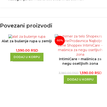
Povezani proizvodi
Alat za bušenje rupa u zemlji
-50%
1,590.00
RSD
DODAJ U KORPU
IntimiCare – mašinica za
negu osetljivih zona
1,590.00
RSD
3,180.00
RSD
DODAJ U KORPU