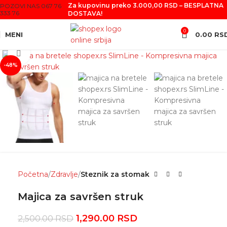
Za kupovinu preko 3.000,00 RSD – BESPLATNA
POZOVI NAS 067 76
333 76
DOSTAVA!
0
MENI
0.00
RS
Click to enlarge
-48%
Početna
Zdravlje
Steznik za stomak
Majica za savršen struk
1,290.00
RSD
2,500.00
RSD