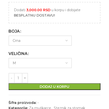
Dodati
3,000.00
RSD
u korpu i dobijate
BESPLATNU DOSTAVU!
BOJA
VELIČINA
DODAJ U KORPU
Šifra proizvoda:
-
Kategorije:
Za muškarce
,
Steznik za stomak