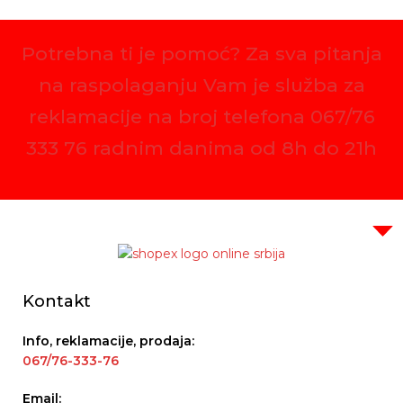
Potrebna ti je pomoć? Za sva pitanja
na raspolaganju Vam je služba za
reklamacije na broj telefona 067/76
333 76 radnim danima od 8h do 21h
Kontakt
Info, reklamacije, prodaja:
067/76-333-76
Email: