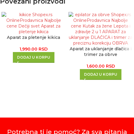
Povezani proizvodi
Aparat za pletenje kikica
Aparat za uklanjanje dlačica i
1,990.00
RSD
trimer za obrve
DODAJ U KORPU
1,600.00
RSD
DODAJ U KORPU
Potrebna ti je pomoć? Za sva pitanja