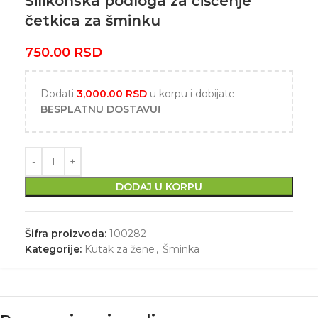
Silikonska podloga za čišćenje
četkica za šminku
750.00
RSD
Dodati
3,000.00
RSD
u korpu i dobijate
BESPLATNU DOSTAVU!
DODAJ U KORPU
Šifra proizvoda:
100282
Kategorije:
Kutak za žene
,
Šminka