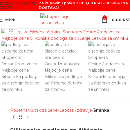
Za kupovinu preko 3.000,00 RSD – BESPLATNA
POZOVI NAS 067 76
333 76
DOSTAVA!
0
MENI
0.00
RS
Click to enlarge
Početna
Kutak za žene
Lepota i zdravlje
Šminka