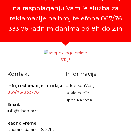
na raspolaganju Vam je služba za
reklamacije na broj telefona 067/76
333 76 radnim danima od 8h do 21h
Kontakt
Informacije
Info, reklamacije, prodaja:
Uslovi korišćenja
067/76-333-76
Reklamacije
Isporuka robe
Email:
info@shopex.rs
Radno vreme:
Radnim danima 8-22h,