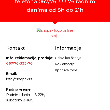
telefona 067/76 333 76 radnim
danima od 8h do 21h
Kontakt
Informacije
Info, reklamacije, prodaja:
Uslovi korišćenja
067/76-333-76
Reklamacije
Isporuka robe
Email:
info@shopex.rs
Radno vreme:
Radnim danima 8-22h,
subotom 8-16h.