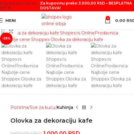
Za kupovinu preko 3.000,00 RSD – BESPLATNA
POZOVI NAS 067 76
333 76
DOSTAVA!
0
MENI
0.00
RS
Click to enlarge
-38%
Početna
Sve za kuću
Kuhinja
Olovka za dekoraciju kafe
1,000.00
RSD
1,600.00
RSD