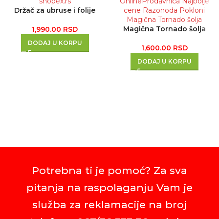
Držač za ubruse i folije
Magična Tornado šolja
1,990.00
RSD
DODAJ U KORPU
1,600.00
RSD
DODAJ U KORPU
Potrebna ti je pomoć? Za sva
pitanja na raspolaganju Vam je
služba za reklamacije na broj