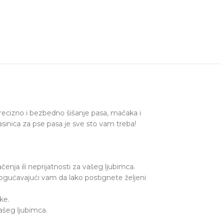
ecizno i bezbedno šišanje pasa, mačaka i
asinica za pse pasa je sve sto vam treba!
ja ili neprijatnosti za vašeg ljubimca.
mogućavajući vam da lako postignete željeni
ke.
ašeg ljubimca.