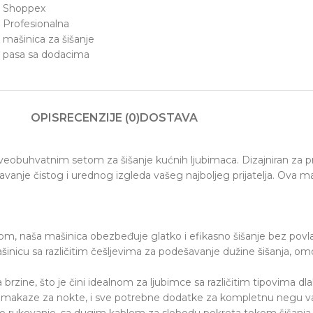
OPIS
RECENZIJE (0)
DOSTAVA
obuhvatnim setom za šišanje kućnih ljubimaca. Dizajniran za pr
avanje čistog i urednog izgleda vašeg najboljeg prijatelja. Ova m
 naša mašinica obezbeđuje glatko i efikasno šišanje bez povlačen
šinicu sa različitim češljevima za podešavanje dužine šišanja, o
rzine, što je čini idealnom za ljubimce sa različitim tipovima dla
te, makaze za nokte, i sve potrebne dodatke za kompletnu negu v
o rukovanje, sa dugim kablom za slobodu pokreta tokom šišanja.