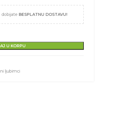
i dobijate
BESPLATNU DOSTAVU!
AJ U KORPU
ni ljubimci