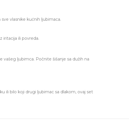
 sve vlasnike kućnih ljubimaca.
itacija ili povreda.
ke vašeg ljubimca. Počnite šišanje sa dužih na
ili bilo koji drugi ljubimac sa dlakom, ovaj set