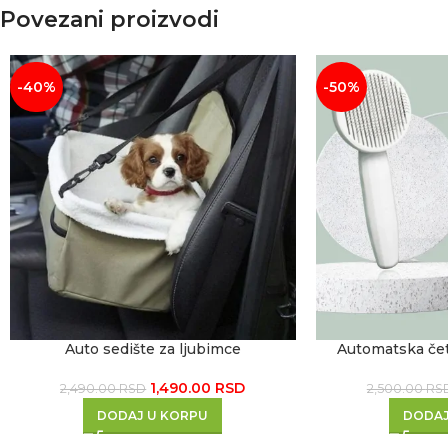
Povezani proizvodi
-40%
-50%
Auto sedište za ljubimce
Automatska čet
1,490.00
RSD
2,490.00
RSD
2,500.00
RS
DODAJ U KORPU
DODAJ