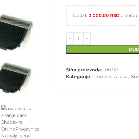
Dodati
3,000.00
RSD
u korpu 
DOD
Šifra proizvoda:
100333
Kategorije:
Proizvodi za pse
,
Kuć