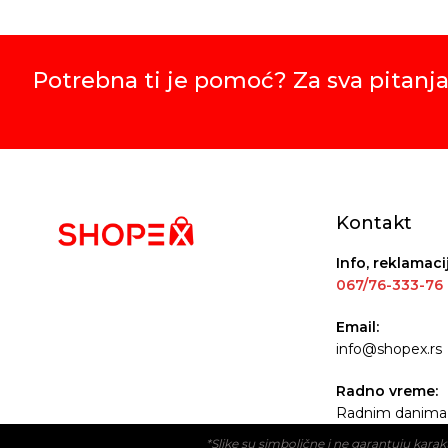
Potrebna ti je pomoć? Za sva pitanja
Kontakt
Info, reklamaci
067/76-333-76
Email:
info@shopex.rs
Radno vreme:
Radnim danima 
*Slike su simbolične i ne garantuju kar