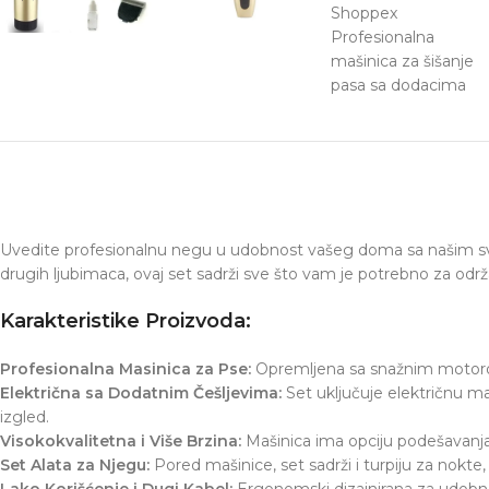
Uvedite profesionalnu negu u udobnost vašeg doma sa našim sve
drugih ljubimaca, ovaj set sadrži sve što vam je potrebno za održ
Karakteristike Proizvoda:
Profesionalna Masinica za Pse:
Opremljena sa snažnim motorom,
Električna sa Dodatnim Češljevima:
Set uključuje električnu ma
izgled.
Visokokvalitetna i Više Brzina:
Mašinica ima opciju podešavanja b
Set Alata za Njegu:
Pored mašinice, set sadrži i turpiju za nok
Lako Korišćenje i Dugi Kabel:
Ergonomski dizajnirana za udobn