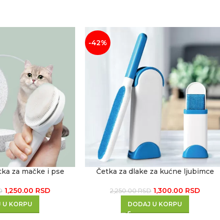
-42%
ka za mačke i pse
Četka za dlake za kućne ljubimce
1,250.00
RSD
1,300.00
RSD
D
2,250.00
RSD
 U KORPU
DODAJ U KORPU