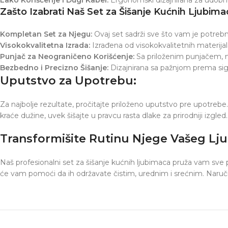
Zašto Izabrati Naš Set za Šišanje Kućnih Ljubima
Kompletan Set za Njegu:
Ovaj set sadrži sve što vam je potrebn
Visokokvalitetna Izrada:
Izrađena od visokokvalitetnih materija
Punjač za Neograničeno Korišćenje:
Sa priloženim punjačem, n
Bezbedno i Precizno Šišanje:
Dizajnirana sa pažnjom prema sigur
Uputstvo za Upotrebu:
Za najbolje rezultate, pročitajte priloženo uputstvo pre upotrebe.
kraće dužine, uvek šišajte u pravcu rasta dlake za prirodniji izgled.
Transformišite Rutinu Njege Vašeg Lj
Naš profesionalni set za šišanje kućnih ljubimaca pruža vam sve po
će vam pomoći da ih održavate čistim, urednim i srećnim. Naruči