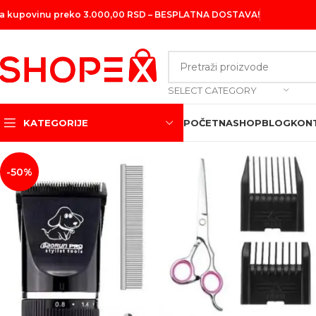
a kupovinu preko 3.000,00 RSD – BESPLATNA DOSTAVA!
SELECT CATEGORY
KATEGORIJE
POČETNA
SHOP
BLOG
KON
-50%