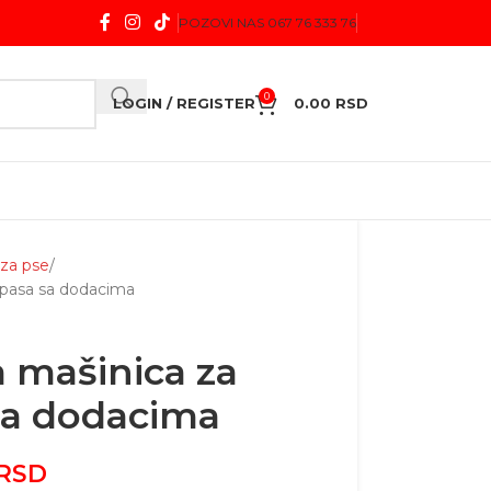
POZOVI NAS 067 76 333 76
0
LOGIN / REGISTER
0.00
RSD
 za pse
e pasa sa dodacima
a mašinica za
 sa dodacima
RSD