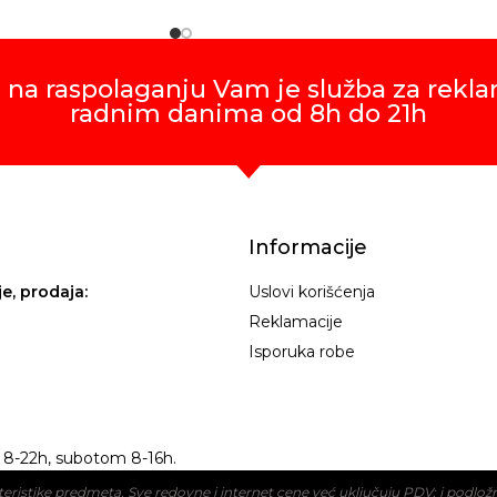
 na raspolaganju Vam je služba za rekla
radnim danima od 8h do 21h
Informacije
je, prodaja:
Uslovi korišćenja
Reklamacije
Isporuka robe
8-22h, subotom 8-16h.
akteristike predmeta. Sve redovne i internet cene već uključuju PDV; i pod