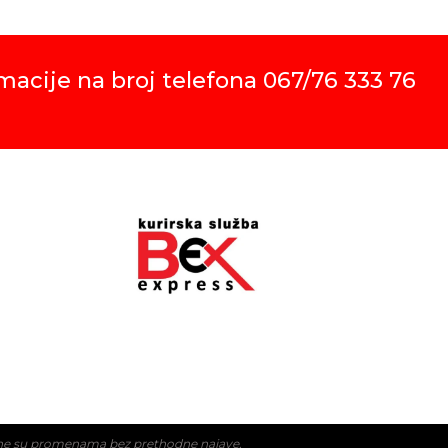
macije na broj telefona 067/76 333 76
ložne su promenama bez prethodne najave.