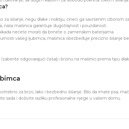
ca?
o za šišanje, negu dlake i noktiju, čineći ga savršenim izborom za
la, naša mašinica garantuje dugotrajnost i pouzdanost.
ikada nećete morati da brinete o zamenskim baterijama.
nosti vašeg ljubimca, mašinica obezbeđuje precizno šišanje bez ir
 Izaberite odgovarajući češalj i brzinu na mašinici prema tipu dla
ubimca
trebno za brzo, lako i bezbedno šišanje. Bilo da imate psa, mačku 
te sada i doživite razliku profesionalne njege u vašem domu.