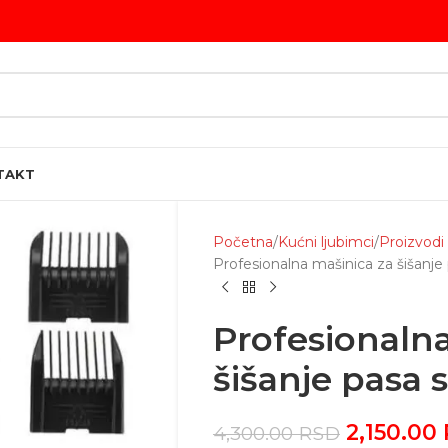
TAKT
Početna
Kućni ljubimci
Proizvodi
Profesionalna mašinica za šišanj
Profesionaln
šišanje pasa
2,150.00
4,300.00
RSD