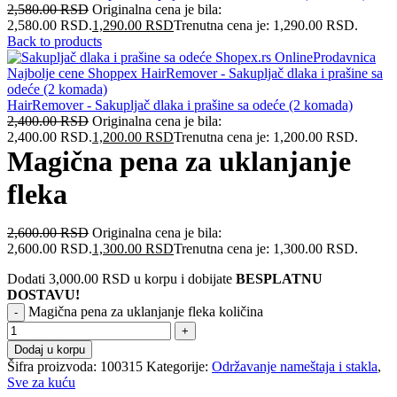
2,580.00
RSD
Originalna cena je bila:
2,580.00 RSD.
1,290.00
RSD
Trenutna cena je: 1,290.00 RSD.
Back to products
HairRemover - Sakupljač dlaka i prašine sa odeće (2 komada)
2,400.00
RSD
Originalna cena je bila:
2,400.00 RSD.
1,200.00
RSD
Trenutna cena je: 1,200.00 RSD.
Magična pena za uklanjanje
fleka
2,600.00
RSD
Originalna cena je bila:
2,600.00 RSD.
1,300.00
RSD
Trenutna cena je: 1,300.00 RSD.
Dodati
3,000.00
RSD
u korpu i dobijate
BESPLATNU
DOSTAVU!
Magična pena za uklanjanje fleka količina
Dodaj u korpu
Šifra proizvoda:
100315
Kategorije:
Održavanje nameštaja i stakla
,
Sve za kuću