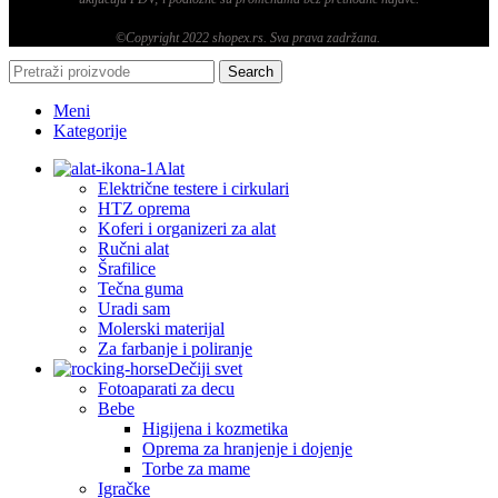
©Copyright 2022 shopex.rs. Sva prava zadržana.
Search
Meni
Kategorije
Alat
Električne testere i cirkulari
HTZ oprema
Koferi i organizeri za alat
Ručni alat
Šrafilice
Tečna guma
Uradi sam
Molerski materijal
Za farbanje i poliranje
Dečiji svet
Fotoaparati za decu
Bebe
Higijena i kozmetika
Oprema za hranjenje i dojenje
Torbe za mame
Igračke