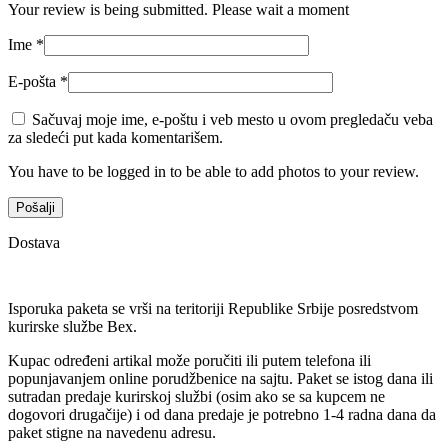
Your review is being submitted. Please wait a moment
Ime
*
E-pošta
*
Sačuvaj moje ime, e-poštu i veb mesto u ovom pregledaču veba
za sledeći put kada komentarišem.
You have to be logged in to be able to add photos to your review.
Dostava
Isporuka paketa se vrši na teritoriji Republike Srbije posredstvom
kurirske službe Bex.
Kupac određeni artikal može poručiti ili putem telefona ili
popunjavanjem online porudžbenice na sajtu. Paket se istog dana ili
sutradan predaje kurirskoj službi (osim ako se sa kupcem ne
dogovori drugačije) i od dana predaje je potrebno 1-4 radna dana da
paket stigne na navedenu adresu.