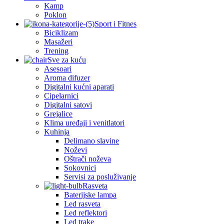
Kamp
Poklon
Sport i Fitnes
Biciklizam
Masažeri
Trening
Sve za kuću
Asesoari
Aroma difuzer
Digitalni kućni aparati
Cipelarnici
Digitalni satovi
Grejalice
Klima uređaji i venitlatori
Kuhinja
Delimano slavine
Noževi
Oštrači noževa
Sokovnici
Servisi za posluživanje
Rasveta
Baterijske lampa
Led rasveta
Led reflektori
Led trake