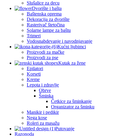
Slušalice za decu
Dvorište i bašta
Baštenska oprema
Dekoracija za dvorište
Rasterivač štetočina
Solarne lampe za baštu
Trimeri
Vodosnabdevanje i navodnjavanje
Kućni ljubimci
Proizvodi za mačke
Proizvodi za pse
Kutak za žene
Epilatori
Korseti
Kreme
Lepota i zdravlje
Obrve
Šminka
Četkice za šminkanje
Organizator za šminku
Manikir i pedikir
Nega kose
Roleri za masažu
Putovanje
Razonoda