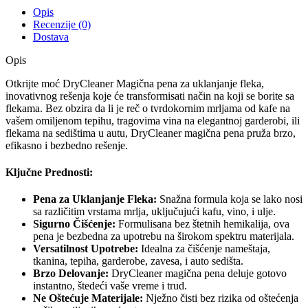
Opis
Recenzije (0)
Dostava
Opis
Otkrijte moć DryCleaner Magična pena za uklanjanje fleka,
inovativnog rešenja koje će transformisati način na koji se borite sa
flekama. Bez obzira da li je reč o tvrdokornim mrljama od kafe na
vašem omiljenom tepihu, tragovima vina na elegantnoj garderobi, ili
flekama na sedištima u autu, DryCleaner magična pena pruža brzo,
efikasno i bezbedno rešenje.
Ključne Prednosti:
Pena za Uklanjanje Fleka:
Snažna formula koja se lako nosi
sa različitim vrstama mrlja, uključujući kafu, vino, i ulje.
Sigurno Čišćenje:
Formulisana bez štetnih hemikalija, ova
pena je bezbedna za upotrebu na širokom spektru materijala.
Versatilnost Upotrebe:
Idealna za čišćenje nameštaja,
tkanina, tepiha, garderobe, zavesa, i auto sedišta.
Brzo Delovanje:
DryCleaner magična pena deluje gotovo
instantno, štedeći vaše vreme i trud.
Ne Oštećuje Materijale:
Nježno čisti bez rizika od oštećenja