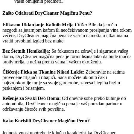
vaših omiljenih predmeta.
Zašto Odabrati DryCleaner Magičnu Penu?
Efikasno Uklanjanje Kafinih Mrlja i Više:
Bilo da je reč o
nezgodi sa jutarnjom kafom ili neočekivanom prosipanju vina tokom
večere, DryCleaner magična pena će vašem nameštaju i tkaninama
vratiti prvobitni izgled bez muke.
Bez Štetnih Hemikalija:
Sa fokusom na zdravlje i sigurnost vašeg
doma, DryCleaner magična pena je formulisana tako da bude moćna
protiv mrlja, a nežna prema vama i vašem okruženju.
Čišćenje Fleka sa Tkanine Nikad Lakše:
Zaboravite na satima
provedene trljajući i ribajući. Sada možete ukloniti čak i
najtvrdokornije mrlje sa svoje garderobe, zavesa i tepiha brzim
prskanjem i brisanjem.
Rešenje za Svaki Deo Doma:
Od dnevne sobe preko kuhinje do
automobila, DryCleaner magična pena je vaš pouzdan partner u
održavanju čistoće svih površina.
Kako Koristiti DryCleaner Magičnu Penu?
Jednostavnost upotrebe je ključna karakteristika DryCleaner