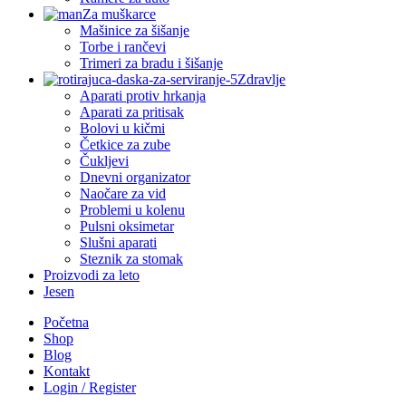
Za muškarce
Mašinice za šišanje
Torbe i rančevi
Trimeri za bradu i šišanje
Zdravlje
Aparati protiv hrkanja
Aparati za pritisak
Bolovi u kičmi
Četkice za zube
Čukljevi
Dnevni organizator
Naočare za vid
Problemi u kolenu
Pulsni oksimetar
Slušni aparati
Steznik za stomak
Proizvodi za leto
Jesen
Početna
Shop
Blog
Kontakt
Login / Register