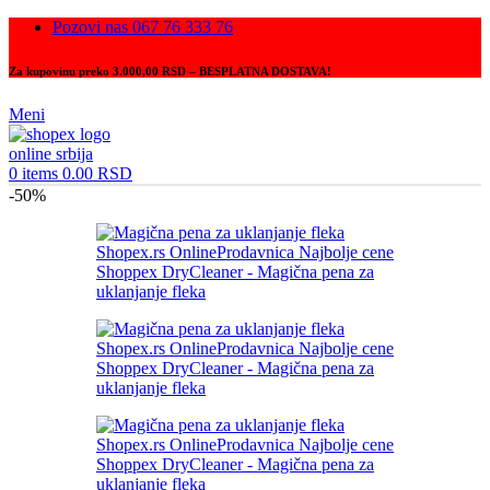
Pozovi nas 067 76 333 76
Za kupovinu preko 3.000,00 RSD – BESPLATNA DOSTAVA!
Meni
0
items
0.00
RSD
-50%