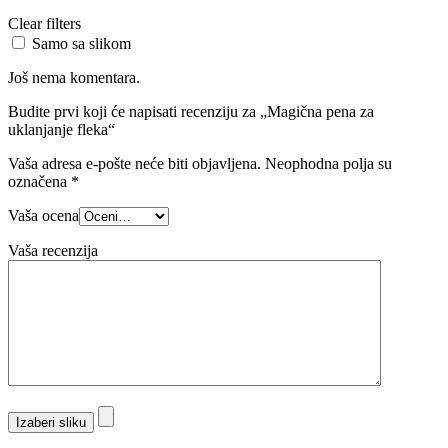
Clear filters
Samo sa slikom
Još nema komentara.
Budite prvi koji će napisati recenziju za „Magična pena za
uklanjanje fleka“
Vaša adresa e-pošte neće biti objavljena.
Neophodna polja su
označena
*
Vaša ocena
Vaša recenzija
Izaberi sliku