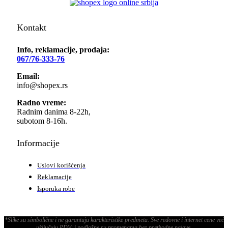
Kontakt
Info, reklamacije, prodaja:
067/76-333-76
Email:
info@shopex.rs
Radno vreme:
Radnim danima 8-22h,
subotom 8-16h.
Informacije
Uslovi korišćenja
Reklamacije
Isporuka robe
*Slike su simbolične i ne garantuju karakteristike predmeta. Sve redovne i internet cene već
uključuju PDV; i podložne su promenama bez prethodne najave.