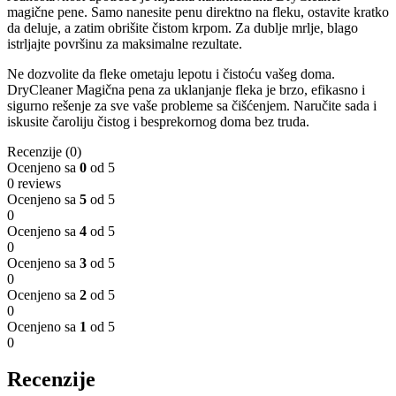
magične pene. Samo nanesite penu direktno na fleku, ostavite kratko
da deluje, a zatim obrišite čistom krpom. Za dublje mrlje, blago
istrljajte površinu za maksimalne rezultate.
Ne dozvolite da fleke ometaju lepotu i čistoću vašeg doma.
DryCleaner Magična pena za uklanjanje fleka je brzo, efikasno i
sigurno rešenje za sve vaše probleme sa čišćenjem. Naručite sada i
iskusite čaroliju čistog i besprekornog doma bez truda.
Recenzije (0)
Ocenjeno sa
0
od 5
0 reviews
Ocenjeno sa
5
od 5
0
Ocenjeno sa
4
od 5
0
Ocenjeno sa
3
od 5
0
Ocenjeno sa
2
od 5
0
Ocenjeno sa
1
od 5
0
Recenzije