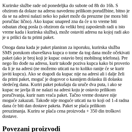
Kurirske službe rade od ponedeljka do subote od 8h do 16h. S
obzirom da dolaze na adresu navedenu prilikom porudžbine, bitno je
da se na adresi nalazi neko ko paket može da preuzme (ne mora biti
poručilac lično). Ako kupac unapred zna da će u to vreme biti
odsutan zbog posla (s obzirom da veliki broj zaposlenih radi u isto
vreme kada i kurirska služba), može ostaviti adresu na kojoj radi ako
je u prilici da tu primi paket.
Onoga dana kada je paket planiran za isporuku, kurirska služba
SMS porukom obaveštava kupca o tome da tog dana može očekivati
paket (ako je broj koji je kupac ostavio broj mobilnog telefona). Pre
nego što dođe na adresu, kurir takođe poziva kupca kako bi proverio
da li je na adresi (ne možemo uticati na to koliko ranije će se kurir
javiti kupcu). Ako se dogodi da kupac nije na adresi ali i dalje želi
da primi paket, moguć je dogovor o kasnijem dolasku ili dolasku
sledećeg dana. Kuriri paket pokušaju da uruče dva puta, i ako se
kupac ne javlja ili ne nalazi na adresi koju je ostavio prilikom
poručivanja, kurir nam vraća paket. Tačno vreme dostave nije
moguće zakazati. Takođe nije moguće uticati na to koji od 1-4 radna
dana će biti dan dostave paketa. Paket se plaća prilikom
preuzimanja. Kuriru se plaća cena proizvoda + 350 din troškovi
dostave.
Povezani proizvodi