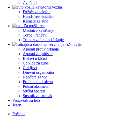
Zvučnici
Vozila
Držači za telefon
Handsfree slušalice
Kamere za auto
Za muškarce
Mašinice za šišanje
Torbe i rančevi
Trimeri za bradu i šišanje
Zdravlje
Aparati protiv hrkanja
Aparati za pritisak
Bolovi u kičmi
Četkice za zube
Čukljevi
Dnevni organizator
Naočare za vid
Problemi u kolenu
Pulsni oksimetar
Slušni aparati
Steznik za stomak
Proizvodi za leto
Jesen
Početna