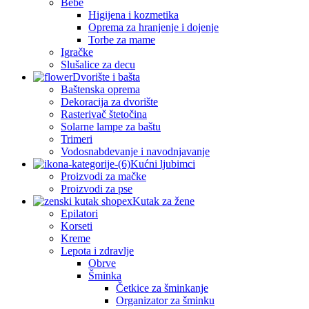
Bebe
Higijena i kozmetika
Oprema za hranjenje i dojenje
Torbe za mame
Igračke
Slušalice za decu
Dvorište i bašta
Baštenska oprema
Dekoracija za dvorište
Rasterivač štetočina
Solarne lampe za baštu
Trimeri
Vodosnabdevanje i navodnjavanje
Kućni ljubimci
Proizvodi za mačke
Proizvodi za pse
Kutak za žene
Epilatori
Korseti
Kreme
Lepota i zdravlje
Obrve
Šminka
Četkice za šminkanje
Organizator za šminku