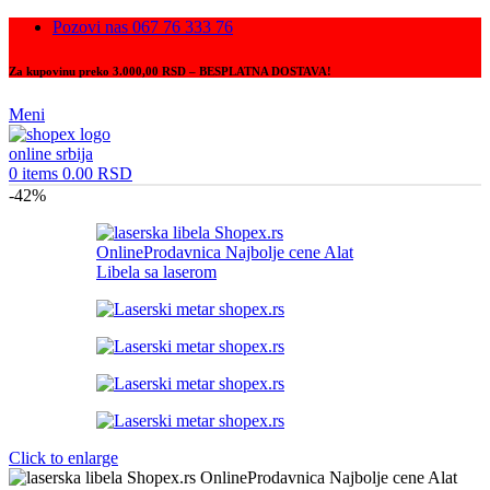
Pozovi nas 067 76 333 76
Za kupovinu preko 3.000,00 RSD – BESPLATNA DOSTAVA!
Meni
0
items
0.00
RSD
-42%
Click to enlarge