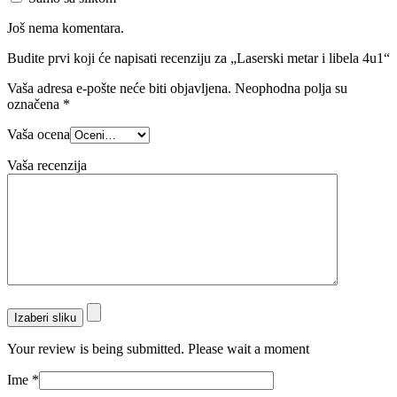
Još nema komentara.
Budite prvi koji će napisati recenziju za „Laserski metar i libela 4u1“
Vaša adresa e-pošte neće biti objavljena.
Neophodna polja su
označena
*
Vaša ocena
Vaša recenzija
Izaberi sliku
Your review is being submitted. Please wait a moment
Ime
*