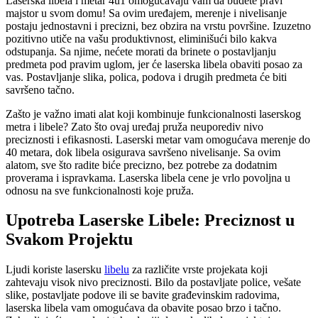
Laserska libela i metar 4u1 omogućavaju vam da budete pravi
majstor u svom domu! Sa ovim uređajem, merenje i nivelisanje
postaju jednostavni i precizni, bez obzira na vrstu površine. Izuzetno
pozitivno utiče na vašu produktivnost, eliminišući bilo kakva
odstupanja. Sa njime, nećete morati da brinete o postavljanju
predmeta pod pravim uglom, jer će laserska libela obaviti posao za
vas. Postavljanje slika, polica, podova i drugih predmeta će biti
savršeno tačno.
Zašto je važno imati alat koji kombinuje funkcionalnosti laserskog
metra i libele? Zato što ovaj uređaj pruža neuporediv nivo
preciznosti i efikasnosti. Laserski metar vam omogućava merenje do
40 metara, dok libela osigurava savršeno nivelisanje. Sa ovim
alatom, sve što radite biće precizno, bez potrebe za dodatnim
proverama i ispravkama. Laserska libela cene je vrlo povoljna u
odnosu na sve funkcionalnosti koje pruža.
Upotreba Laserske Libele: Preciznost u
Svakom Projektu
Ljudi koriste lasersku
libelu
za različite vrste projekata koji
zahtevaju visok nivo preciznosti. Bilo da postavljate police, vešate
slike, postavljate podove ili se bavite građevinskim radovima,
laserska libela vam omogućava da obavite posao brzo i tačno.