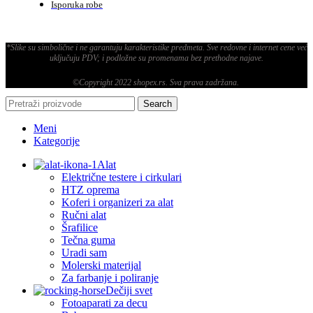
Isporuka robe
*Slike su simbolične i ne garantuju karakteristike predmeta. Sve redovne i internet cene već
uključuju PDV; i podložne su promenama bez prethodne najave.
©Copyright 2022 shopex.rs. Sva prava zadržana.
Search
Meni
Kategorije
Alat
Električne testere i cirkulari
HTZ oprema
Koferi i organizeri za alat
Ručni alat
Šrafilice
Tečna guma
Uradi sam
Molerski materijal
Za farbanje i poliranje
Dečiji svet
Fotoaparati za decu