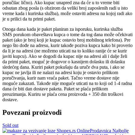
poručilac lično). Ako kupac unapred zna da će u to vreme biti
odsutan zbog posla (s obzirom da veliki broj zaposlenih radi u isto
vreme kada i kurirska služba), može ostaviti adresu na kojoj radi ako
je u prilici da tu primi paket.
Onoga dana kada je paket planiran za isporuku, kurirska služba
SMS porukom obaveštava kupca o tome da tog dana može očekivati
paket (ako je broj koji je kupac ostavio broj mobilnog telefona). Pre
nego što dođe na adresu, kurir takođe poziva kupca kako bi proverio
da li je na adresi (ne možemo uticati na to koliko ranije će se kurir
javiti kupcu). Ako se dogodi da kupac nije na adresi ali i dalje želi
da primi paket, moguć je dogovor o kasnijem dolasku ili dolasku
sledećeg dana. Kuriri paket pokušaju da uruče dva puta, i ako se
kupac ne javlja ili ne nalazi na adresi koju je ostavio prilikom
poručivanja, kurir nam vraća paket. Tačno vreme dostave nije
moguće zakazati. Takođe nije moguće uticati na to koji od 1-4 radna
dana će biti dan dostave paketa. Paket se plaća prilikom
preuzimanja. Kuriru se plaća cena proizvoda + 350 din troškovi
dostave.
Povezani proizvodi
Sold out