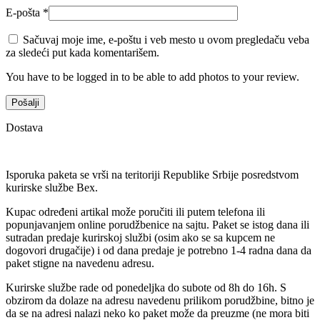
E-pošta
*
Sačuvaj moje ime, e-poštu i veb mesto u ovom pregledaču veba
za sledeći put kada komentarišem.
You have to be logged in to be able to add photos to your review.
Dostava
Isporuka paketa se vrši na teritoriji Republike Srbije posredstvom
kurirske službe Bex.
Kupac određeni artikal može poručiti ili putem telefona ili
popunjavanjem online porudžbenice na sajtu. Paket se istog dana ili
sutradan predaje kurirskoj službi (osim ako se sa kupcem ne
dogovori drugačije) i od dana predaje je potrebno 1-4 radna dana da
paket stigne na navedenu adresu.
Kurirske službe rade od ponedeljka do subote od 8h do 16h. S
obzirom da dolaze na adresu navedenu prilikom porudžbine, bitno je
da se na adresi nalazi neko ko paket može da preuzme (ne mora biti