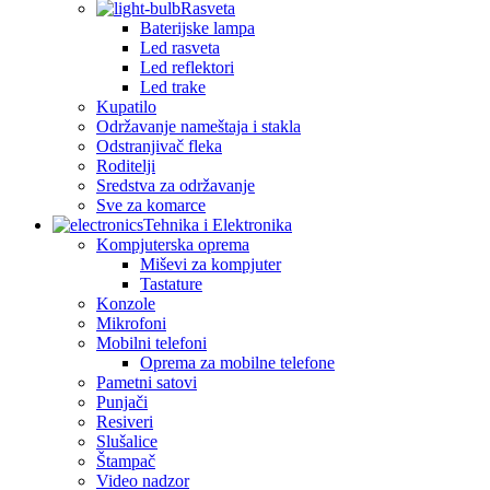
Rasveta
Baterijske lampa
Led rasveta
Led reflektori
Led trake
Kupatilo
Održavanje nameštaja i stakla
Odstranjivač fleka
Roditelji
Sredstva za održavanje
Sve za komarce
Tehnika i Elektronika
Kompjuterska oprema
Miševi za kompjuter
Tastature
Konzole
Mikrofoni
Mobilni telefoni
Oprema za mobilne telefone
Pametni satovi
Punjači
Resiveri
Slušalice
Štampač
Video nadzor