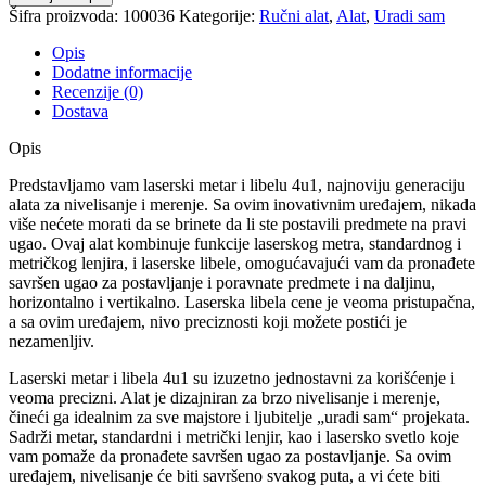
Šifra proizvoda:
100036
Kategorije:
Ručni alat
,
Alat
,
Uradi sam
Opis
Dodatne informacije
Recenzije (0)
Dostava
Opis
Predstavljamo vam laserski metar i libelu 4u1, najnoviju generaciju
alata za nivelisanje i merenje. Sa ovim inovativnim uređajem, nikada
više nećete morati da se brinete da li ste postavili predmete na pravi
ugao. Ovaj alat kombinuje funkcije laserskog metra, standardnog i
metričkog lenjira, i laserske libele, omogućavajući vam da pronađete
savršen ugao za postavljanje i poravnate predmete i na daljinu,
horizontalno i vertikalno. Laserska libela cene je veoma pristupačna,
a sa ovim uređajem, nivo preciznosti koji možete postići je
nezamenljiv.
Laserski metar i libela 4u1 su izuzetno jednostavni za korišćenje i
veoma precizni. Alat je dizajniran za brzo nivelisanje i merenje,
čineći ga idealnim za sve majstore i ljubitelje „uradi sam“ projekata.
Sadrži metar, standardni i metrički lenjir, kao i lasersko svetlo koje
vam pomaže da pronađete savršen ugao za postavljanje. Sa ovim
uređajem, nivelisanje će biti savršeno svakog puta, a vi ćete biti