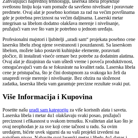
Zahvaljujući naprednoj tehnologiji, laserska libela projektuje
svetlosnu liniju koja vam pomaže da savršeno nivelisate i poravnate
predmete. Ovaj alat je posebno koristan za rad na većim površinama
gde je potrebna preciznost na većim daljinama. Laserski metar
integrisan sa libelom dodatno olakšava merenje i nivelisanje,
pružajući vam sve što vam je potrebno u jednom uređaju.
Profesionalni majstori i ljubitelji „uradi sam“ projekata posebno cene
lasersku libelu zbog njene svestranosti i pouzdanosti. Sa laserskom
libelom, možete lako postaviti kuhinjske elemente, poravnati
pločice, ili instalirati viseće ormare bez potrebe za dodatnim alatima.
Ovaj alat je dizajniran da vam uštedi vreme i poveća produktivnost,
omogućavajući vam da se fokusirate na kvalitet rada. Laserska libela
cene je pristupačna, što je čini dostupnom za svakoga ko želi da
unapredi svoje merenje i nivelisanje. Bez obzira na složenost
zadatka, laserska libela vam garantuje precizne rezultate svaki put.
Više Informacija i Kupovina
Posetite našu
uradi sam kategoriju
za više korisnih alata i saveta.
Laserska libela i metar 4u1 olakšavaju svaki posao, pružajući
preciznost i efikasnost u svakom trenutku. Kvalitetan alat kao što je
ovaj neophodan je za sve koji cene tačnost u radu. Sa ovim
uređajem, bićete uvek sigurni da su vaši projekti izvedeni na
najvišem nivou. Nabavite svoj laserski metar i libelu 4u1 danas i