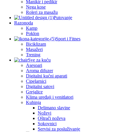
Manikir i pedikir
Nega kose
Roleri za masažu
Putovanje
Razonoda
Kamp
Poklon
Sport i Fitnes
Biciklizam
Masažeri
Trening
Sve za kuću
Asesoari
Aroma difuzer
Digitalni kućni aparati
Cipelarnici
Digitalni satovi
Grejalice
Klima uređaji i venitlatori
Kuhinja
Delimano slavine
Noževi
Oštrači noževa
Sokovnici
Servisi za posluživanje