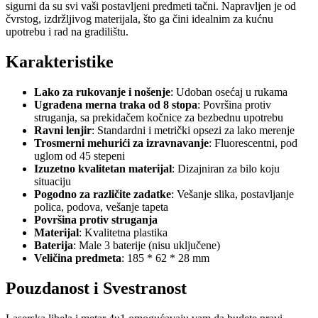
sigurni da su svi vaši postavljeni predmeti tačni. Napravljen je od
čvrstog, izdržljivog materijala, što ga čini idealnim za kućnu
upotrebu i rad na gradilištu.
Karakteristike
Lako za rukovanje i nošenje
: Udoban osećaj u rukama
Ugrađena merna traka od 8 stopa
: Površina protiv
struganja, sa prekidačem kočnice za bezbednu upotrebu
Ravni lenjir
: Standardni i metrički opsezi za lako merenje
Trosmerni mehurići za izravnavanje
: Fluorescentni, pod
uglom od 45 stepeni
Izuzetno kvalitetan materijal
: Dizajniran za bilo koju
situaciju
Pogodno za različite zadatke
: Vešanje slika, postavljanje
polica, podova, vešanje tapeta
Površina protiv struganja
Materijal
: Kvalitetna plastika
Baterija
: Male 3 baterije (nisu uključene)
Veličina predmeta
: 185 * 62 * 28 mm
Pouzdanost i Svestranost