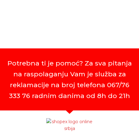
Potrebna ti je pomoć? Za sva pitanja
na raspolaganju Vam je služba za
reklamacije na broj telefona 067/76
333 76 radnim danima od 8h do 21h