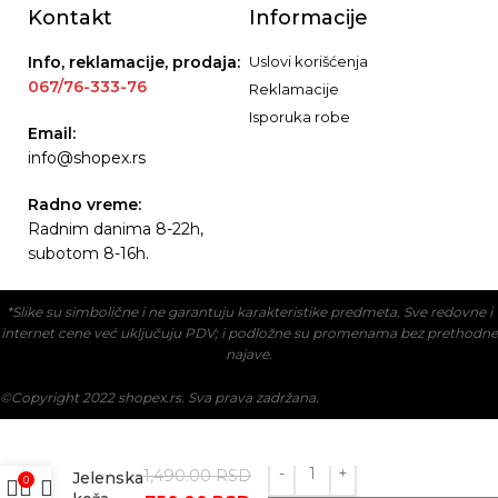
Kontakt
Informacije
Info, reklamacije, prodaja:
Uslovi korišćenja
067/76-333-76
Reklamacije
Isporuka robe
Email:
info@shopex.rs
Radno vreme:
Radnim danima 8-22h,
subotom 8-16h.
*Slike su simbolične i ne garantuju karakteristike predmeta. Sve redovne i
internet cene već uključuju PDV; i podložne su promenama bez prethodne
najave.
©Copyright 2022 shopex.rs. Sva prava zadržana.
1,490.00
RSD
Jelenska
0