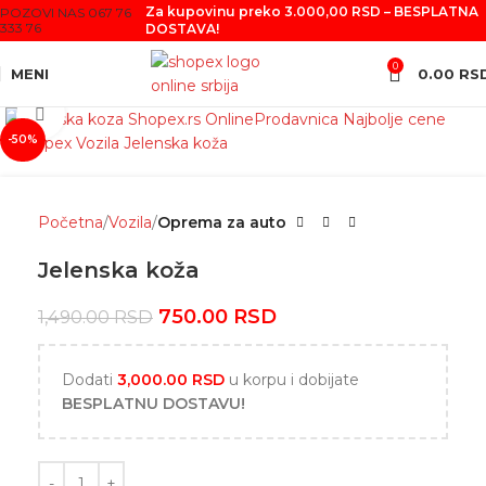
Za kupovinu preko 3.000,00 RSD – BESPLATNA
POZOVI NAS 067 76
333 76
DOSTAVA!
0
MENI
0.00
RS
Click to enlarge
-50%
Početna
Vozila
Oprema za auto
Jelenska koža
750.00
RSD
1,490.00
RSD
Dodati
3,000.00
RSD
u korpu i dobijate
BESPLATNU DOSTAVU!