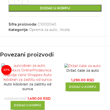
DODAJ U KORPU
Šifra proizvoda:
C1000040
Kategorije:
Oprema za auto
,
Vozila
Povezani proizvodi
Držač čaše za auto
-50%
1,290.00
RSD
Auto kišobran za zaštitu od
DODAJ U KORPU
sunca
1,490.00
RSD
3,000.00
RSD
DODAJ U KORPU