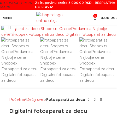
Za kupovinu preko 3.000,00 RSD – BESPLATNA
POZOVI NAS 067 76
333 76
DOSTAVA!
0
MENI
0.00
RS
Click to enlarge
Početna
Dečiji svet
Fotoaparati za decu
Digitalni fotoaparat za decu