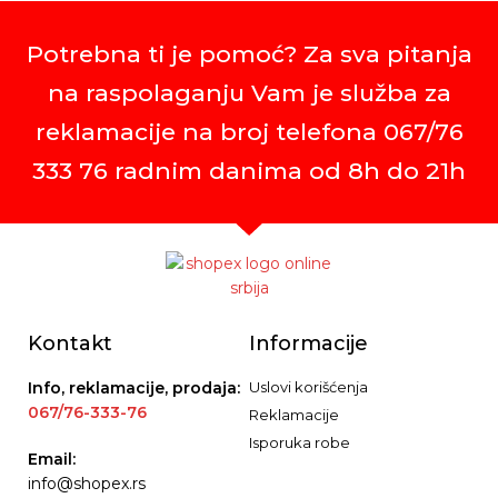
Potrebna ti je pomoć? Za sva pitanja
na raspolaganju Vam je služba za
reklamacije na broj telefona 067/76
333 76 radnim danima od 8h do 21h
Kontakt
Informacije
Info, reklamacije, prodaja:
Uslovi korišćenja
067/76-333-76
Reklamacije
Isporuka robe
Email:
info@shopex.rs