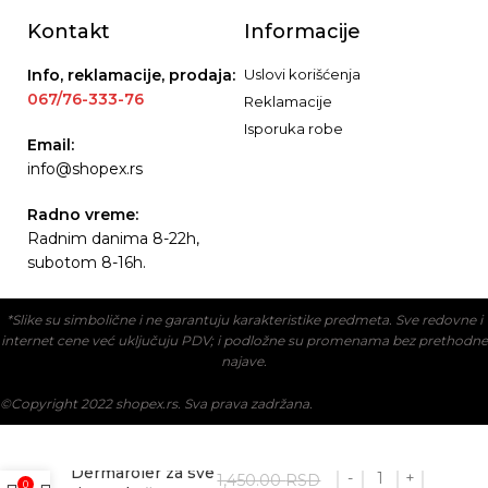
Kontakt
Informacije
Info, reklamacije, prodaja:
Uslovi korišćenja
067/76-333-76
Reklamacije
Isporuka robe
Email:
info@shopex.rs
Radno vreme:
Radnim danima 8-22h,
subotom 8-16h.
*Slike su simbolične i ne garantuju karakteristike predmeta. Sve redovne i
internet cene već uključuju PDV; i podložne su promenama bez prethodne
najave.
©Copyright 2022 shopex.rs. Sva prava zadržana.
Dermaroler za sve
1,450.00
RSD
0