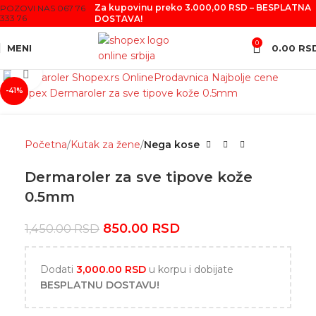
Za kupovinu preko 3.000,00 RSD – BESPLATNA
POZOVI NAS 067 76
333 76
DOSTAVA!
0
MENI
0.00
RS
Click to enlarge
-41%
Početna
Kutak za žene
Nega kose
Dermaroler za sve tipove kože
0.5mm
850.00
RSD
1,450.00
RSD
Dodati
3,000.00
RSD
u korpu i dobijate
BESPLATNU DOSTAVU!