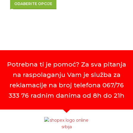
ODABERITE OPCIJE
Potrebna ti je pomoć? Za sva pitanja
na raspolaganju Vam je služba za
reklamacije na broj telefona 067/76
333 76 radnim danima od 8h do 21h