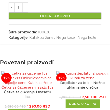
DODAJ U KORPU
Šifra proizvoda:
100620
Kategorije:
Kutak za žene
,
Nega kose
,
Nega kože
Povezani proizvodi
-50%
-50%
Depilator za telo – Nežno
uklanjanje dlačica
Četka za čišćenje i masažu
lica
2,500.00
RSD
5,000.00
RSD
DODAJ U KORPU
1,290.00
RSD
2,580.00
RSD