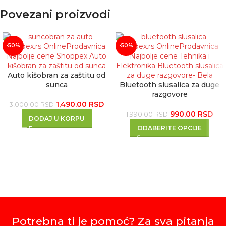
Povezani proizvodi
-50%
-50%
Auto kišobran za zaštitu od
sunca
Bluetooth slusalica za duge
razgovore
1,490.00
RSD
3,000.00
RSD
990.00
RSD
1,990.00
RSD
DODAJ U KORPU
ODABERITE OPCIJE
Potrebna ti je pomoć? Za sva pitanja