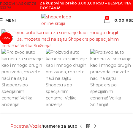
Za kupovinu preko 3.000,00 RSD – BESPLATNA
POZOVI NAS 067 76
333 76
DOSTAVA!
0
MENI
0.00
RS
Click to enlarge
-25%
Početna
Vozila
Kamere za auto