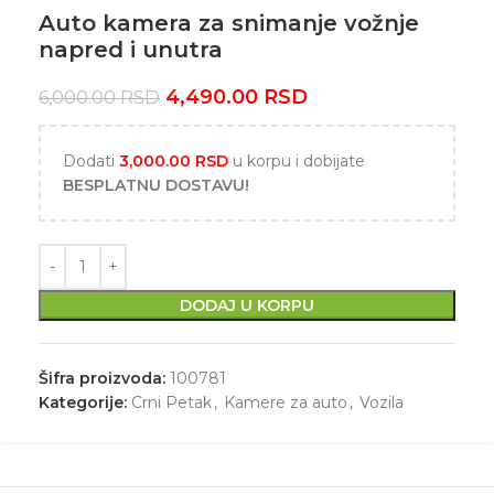
Auto kamera za snimanje vožnje
napred i unutra
4,490.00
RSD
6,000.00
RSD
Dodati
3,000.00
RSD
u korpu i dobijate
BESPLATNU DOSTAVU!
DODAJ U KORPU
Šifra proizvoda:
100781
Kategorije:
Crni Petak
,
Kamere za auto
,
Vozila