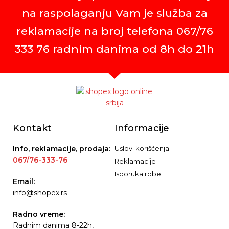
na raspolaganju Vam je služba za
reklamacije na broj telefona 067/76
333 76 radnim danima od 8h do 21h
Kontakt
Informacije
Info, reklamacije, prodaja:
Uslovi korišćenja
067/76-333-76
Reklamacije
Isporuka robe
Email:
info@shopex.rs
Radno vreme:
Radnim danima 8-22h,